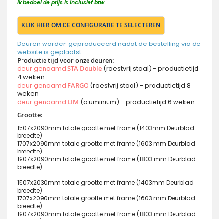
ik bedoel de prijs is inclusief btw
KLIK HIER OM DE CONFIGURATIE TE SELECTEREN
Deuren worden geproduceerd nadat de bestelling via de
website is geplaatst.
Productie tijd voor onze deuren:
deur genaamd
STA Double
(roestvrij staal) - productietijd
4 weken
deur genaamd
FARGO
(roestvrij staal) - productietijd 8
weken
deur genaamd
LIM
(aluminium) - productietijd 6 weken
Grootte:
1507x2090mm totale grootte met frame (1403mm Deurblad
breedte)
1707x2090mm totale grootte met frame (1603 mm Deurblad
breedte)
1907x2090mm totale grootte met frame (1803 mm Deurblad
breedte)
1507x2030mm totale grootte met frame (1403mm Deurblad
breedte)
1707x2090mm totale grootte met frame (1603 mm Deurblad
breedte)
1907x2090mm totale grootte met frame (1803 mm Deurblad