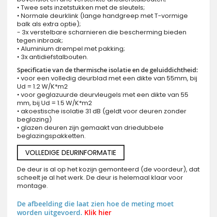
• Twee sets inzetstukken met de sleutels;
• Normale deurklink (lange handgreep met T-vormige
balk als extra optie);
- 3x verstelbare scharnieren die bescherming bieden
tegen inbraak;
• Aluminium drempel met pakking;
• 3x antidiefstalbouten.
Specificatie van de thermische isolatie en de geluiddichtheid:
• voor een volledig deurblad met een dikte van 55mm, bij
Ud = 1.2 W/K*m2
• voor geglazuurde deurvleugels met een dikte van 55
mm, bij Ud = 1.5 W/K*m2
• akoestische isolatie 31 dB (geldt voor deuren zonder
beglazing)
• glazen deuren zijn gemaakt van driedubbele
beglazingspakketten.
VOLLEDIGE DEURINFORMATIE
De deur is al op het kozijn gemonteerd (de voordeur), dat
scheelt je al het werk. De deur is helemaal klaar voor
montage.
De afbeelding die laat zien hoe de meting moet
worden uitgevoerd.
Klik hier