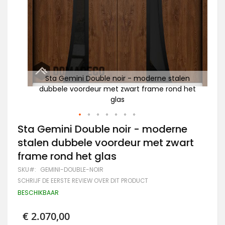
len
Sta Gemini Double noir - moderne stalen
 het
dubbele voordeur met zwart frame rond het
glas
s
Ga
Sta Gemini Double noir - moderne
naar
stalen dubbele voordeur met zwart
het
begin
frame rond het glas
van
de
SKU
GEMINI-DOUBLE-NOIR
afbeeldingen-
SCHRIJF DE EERSTE REVIEW OVER DIT PRODUCT
gallerij
BESCHIKBAAR
€ 2.070,00