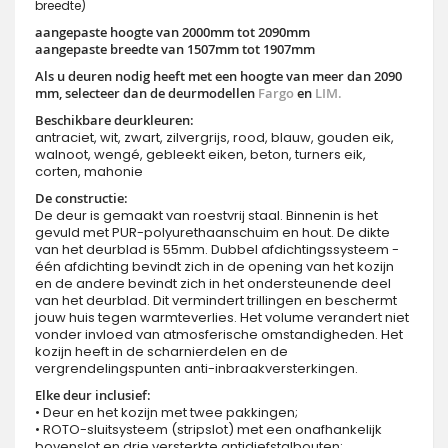
breedte)
aangepaste hoogte van 2000mm tot 2090mm
aangepaste breedte van 1507mm tot 1907mm
Als u deuren nodig heeft met een hoogte van meer dan 2090
mm, selecteer dan de deurmodellen
Fargo
en
LIM.
Beschikbare deurkleuren:
antraciet, wit, zwart, zilvergrijs, rood, blauw, gouden eik,
walnoot, wengé, gebleekt eiken, beton, turners eik,
corten, mahonie
De constructie:
De deur is gemaakt van roestvrij staal. Binnenin is het
gevuld met PUR-polyurethaanschuim en hout. De dikte
van het deurblad is 55mm. Dubbel afdichtingssysteem -
één afdichting bevindt zich in de opening van het kozijn
en de andere bevindt zich in het ondersteunende deel
van het deurblad. Dit vermindert trillingen en beschermt
jouw huis tegen warmteverlies. Het volume verandert niet
vonder invloed van atmosferische omstandigheden. Het
kozijn heeft in de scharnierdelen en de
vergrendelingspunten anti-inbraakversterkingen.
Elke deur inclusief:
• Deur en het kozijn met twee pakkingen;
• ROTO-sluitsysteem (stripslot) met een onafhankelijk
bovenslot en drie versterkte antidiefstalbouten;