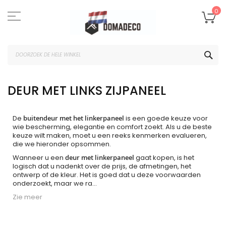
Ga
naar
W
0
de
inhoud
ZOE
DEUR MET LINKS ZIJPANEEL
De
buitendeur met het linkerpaneel
is een goede keuze voor
wie bescherming, elegantie en comfort zoekt. Als u de beste
keuze wilt maken, moet u een reeks kenmerken evalueren,
die we hieronder opsommen.
Wanneer u een
deur met linkerpaneel
gaat kopen, is het
logisch dat u nadenkt over de prijs, de afmetingen, het
ontwerp of de kleur. Het is goed dat u deze voorwaarden
onderzoekt, maar we ra
...
Zie meer