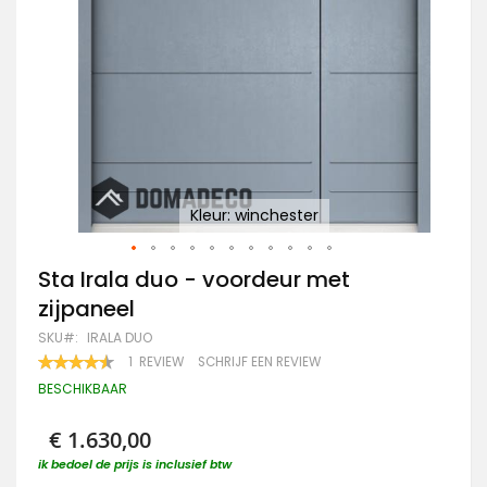
Kleur: winchester
Ga
Sta Irala duo - voordeur met
naar
zijpaneel
het
begin
SKU
IRALA DUO
van
WAARDERING:
1
REVIEW
SCHRIJF EEN REVIEW
de
90
100
% OF
afbeeldingen-
BESCHIKBAAR
gallerij
€ 1.630,00
ik bedoel de prijs is inclusief btw