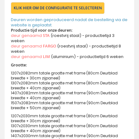
KLIK HIER OM DE CONFIGURATIE TE SELECTEREN
Deuren worden geproduceerd nadat de bestelling via de
website is geplaatst.
Productie tijd voor onze deuren:
deur genaamd
STA
(roestvrij staal) - productietijd 3
weken
deur genaamd
FARGO
(roestvrij staal) - productietijd 8
weken
deur genaamd
LIM
(aluminium) - productietijd 6 weken
Grootte:
1207x2082mm totale grootte met frame (80cm Deurblad
breedte + 30cm zijpaneel)
1307x2082mm totale grootte met frame (80cm Deurblad
breedte + 40cm zijpaneel)
1407x2082mm totale grootte met frame (90cm Deurblad
breedte + 40cm zijpaneel)
1507x2082mm totale grootte met frame (90cm Deurblad
breedte + 50cm zijpaneel)
1207x2030mm totale grootte met frame (80cm Deurblad
breedte + 30cm zijpaneel)
1307x2030mm totale grootte met frame (80cm Deurblad
breedte + 40cm zijpaneel)
1407x2030mm totale grootte met frame (90cm Deurblad