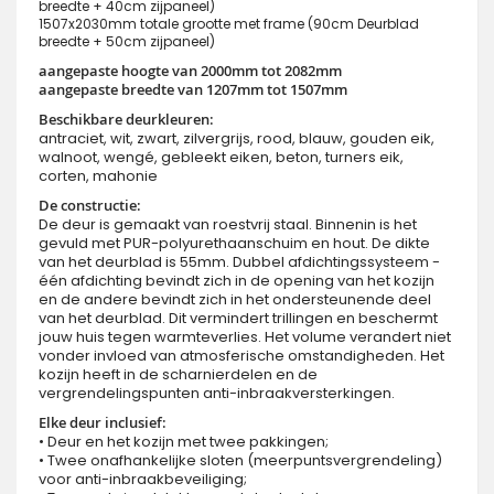
breedte + 40cm zijpaneel)
1507x2030mm totale grootte met frame (90cm Deurblad
breedte + 50cm zijpaneel)
aangepaste hoogte van 2000mm tot 2082mm
aangepaste breedte van 1207mm tot 1507mm
Beschikbare deurkleuren:
antraciet, wit, zwart, zilvergrijs, rood, blauw, gouden eik,
walnoot, wengé, gebleekt eiken, beton, turners eik,
corten, mahonie
De constructie:
De deur is gemaakt van roestvrij staal. Binnenin is het
gevuld met PUR-polyurethaanschuim en hout. De dikte
van het deurblad is 55mm. Dubbel afdichtingssysteem -
één afdichting bevindt zich in de opening van het kozijn
en de andere bevindt zich in het ondersteunende deel
van het deurblad. Dit vermindert trillingen en beschermt
jouw huis tegen warmteverlies. Het volume verandert niet
vonder invloed van atmosferische omstandigheden. Het
kozijn heeft in de scharnierdelen en de
vergrendelingspunten anti-inbraakversterkingen.
Elke deur inclusief:
• Deur en het kozijn met twee pakkingen;
• Twee onafhankelijke sloten (meerpuntsvergrendeling)
voor anti-inbraakbeveiliging;