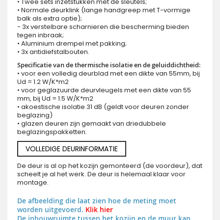
• Twee sets inzetstukken met de sleutels;
• Normale deurklink (lange handgreep met T-vormige
balk als extra optie);
- 3x verstelbare scharnieren die bescherming bieden
tegen inbraak;
• Aluminium drempel met pakking;
• 3x antidiefstalbouten.
Specificatie van de thermische isolatie en de geluiddichtheid:
• voor een volledig deurblad met een dikte van 55mm, bij
Ud = 1.2 W/K*m2
• voor geglazuurde deurvleugels met een dikte van 55
mm, bij Ud = 1.5 W/K*m2
• akoestische isolatie 31 dB (geldt voor deuren zonder
beglazing)
• glazen deuren zijn gemaakt van driedubbele
beglazingspakketten.
VOLLEDIGE DEURINFORMATIE
De deur is al op het kozijn gemonteerd (de voordeur), dat
scheelt je al het werk. De deur is helemaal klaar voor
montage.
De afbeelding die laat zien hoe de meting moet
worden uitgevoerd.
Klik hier
De inbouwruimte tussen het kozijn en de muur kan