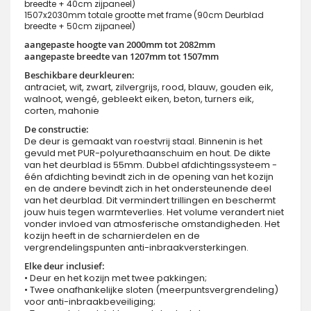
breedte + 40cm zijpaneel)
1507x2030mm totale grootte met frame (90cm Deurblad
breedte + 50cm zijpaneel)
aangepaste hoogte van 2000mm tot 2082mm
aangepaste breedte van 1207mm tot 1507mm
Beschikbare deurkleuren:
antraciet, wit, zwart, zilvergrijs, rood, blauw, gouden eik,
walnoot, wengé, gebleekt eiken, beton, turners eik,
corten, mahonie
De constructie:
De deur is gemaakt van roestvrij staal. Binnenin is het
gevuld met PUR-polyurethaanschuim en hout. De dikte
van het deurblad is 55mm. Dubbel afdichtingssysteem -
één afdichting bevindt zich in de opening van het kozijn
en de andere bevindt zich in het ondersteunende deel
van het deurblad. Dit vermindert trillingen en beschermt
jouw huis tegen warmteverlies. Het volume verandert niet
vonder invloed van atmosferische omstandigheden. Het
kozijn heeft in de scharnierdelen en de
vergrendelingspunten anti-inbraakversterkingen.
Elke deur inclusief:
• Deur en het kozijn met twee pakkingen;
• Twee onafhankelijke sloten (meerpuntsvergrendeling)
voor anti-inbraakbeveiliging;