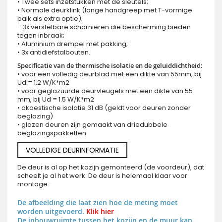
• Twee sets inzetstukken met de sleutels;
• Normale deurklink (lange handgreep met T-vormige
balk als extra optie);
- 3x verstelbare scharnieren die bescherming bieden
tegen inbraak;
• Aluminium drempel met pakking;
• 3x antidiefstalbouten.
Specificatie van de thermische isolatie en de geluiddichtheid:
• voor een volledig deurblad met een dikte van 55mm, bij
Ud = 1.2 W/K*m2
• voor geglazuurde deurvleugels met een dikte van 55
mm, bij Ud = 1.5 W/K*m2
• akoestische isolatie 31 dB (geldt voor deuren zonder
beglazing)
• glazen deuren zijn gemaakt van driedubbele
beglazingspakketten.
VOLLEDIGE DEURINFORMATIE
De deur is al op het kozijn gemonteerd (de voordeur), dat
scheelt je al het werk. De deur is helemaal klaar voor
montage.
De afbeelding die laat zien hoe de meting moet
worden uitgevoerd.
Klik hier
De inbouwruimte tussen het kozijn en de muur kan