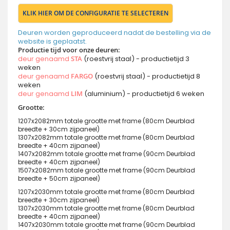
KLIK HIER OM DE CONFIGURATIE TE SELECTEREN
Deuren worden geproduceerd nadat de bestelling via de
website is geplaatst.
Productie tijd voor onze deuren:
deur genaamd
STA
(roestvrij staal) - productietijd 3
weken
deur genaamd
FARGO
(roestvrij staal) - productietijd 8
weken
deur genaamd
LIM
(aluminium) - productietijd 6 weken
Grootte:
1207x2082mm totale grootte met frame (80cm Deurblad
breedte + 30cm zijpaneel)
1307x2082mm totale grootte met frame (80cm Deurblad
breedte + 40cm zijpaneel)
1407x2082mm totale grootte met frame (90cm Deurblad
breedte + 40cm zijpaneel)
1507x2082mm totale grootte met frame (90cm Deurblad
breedte + 50cm zijpaneel)
1207x2030mm totale grootte met frame (80cm Deurblad
breedte + 30cm zijpaneel)
1307x2030mm totale grootte met frame (80cm Deurblad
breedte + 40cm zijpaneel)
1407x2030mm totale grootte met frame (90cm Deurblad