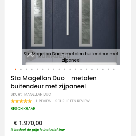
Sta Magellan Duo - metalen buitendeur met
zijpaneel
W
Ga
Sta Magellan Duo - metalen
naar
buitendeur met zijpaneel
het
begin
SKU
MAGELLAN DUO
van
WAARDERING:
1
REVIEW
SCHRIJF EEN REVIEW
de
100
100
% OF
afbeeldingen-
BESCHIKBAAR
gallerij
€ 1.970,00
ik bedoel de prijs is inclusief btw