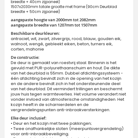
breedte + 40cm zijpaneel)
1507x2030mm totale grootte met frame (90cm Deurblad
breedte + 50cm zijpaneel)
aangepaste hoogte van 2000mm tot 2082mm
aangepaste breedte van 1207mm tot 1507mm
Beschikbare deurkleuren:
antraciet, wit, zwart, zilvergrijs, rood, blauw, gouden eik,
walnoot, wengé, gebleekt eiken, beton, turners eik,
corten, mahonie
De constructie:
De deur is gemaakt van roestvrij staal. Binnenin is het
gevuld met PUR-polyurethaanschuim en hout. De dikte
van het deurblad is 55mm. Dubbel afdichtingssysteem -
één afdichting bevindt zich in de opening van het kozijn
en de andere bevindt zich in het ondersteunende deel
van het deurblad. Dit vermindert trillingen en beschermt
jouw huis tegen warmteverlies. Het volume verandert niet
vonder invloed van atmosferische omstandigheden. Het
kozijn heeft in de scharnierdelen en de
vergrendelingspunten anti-inbraakversterkingen.
Elke deur inclusief:
• Deur en het kozijn met twee pakkingen;
• Twee onafhankelijke sloten (meerpuntsvergrendeling)
voor anti-inbraakbeveiliging;