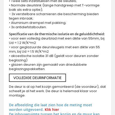
• Twee sets inzetstukken met de sleutels;
• Normale deurklink (lange handgreep met T-vormige
balk als extra optie);
- 3x verstelbare scharnieren die bescherming bieden
tegen inbraak;
• Aluminium drempel met pakking;
• 3x antidiefstalbouten.
Specificatie van de thermische isolatie en de geluiddichtheid:
• voor een volledig deurblad met een dikte van 55mm, bij
Ud = 1.2 W/K*m2
• voor geglazuurde deurvleugels met een dikte van 55
mm, bij Ud = 1.5 W/K*m2
• akoestische isolatie 31 dB (geldt voor deuren zonder
beglazing)
• glazen deuren zijn gemaakt van driedubbele
beglazingspakketten.
VOLLEDIGE DEURINFORMATIE
De deur is al op het kozijn gemonteerd (de voordeur), dat
scheelt je al het werk. De deur is helemaal klaar voor
montage.
De afbeelding die laat zien hoe de meting moet
worden uitgevoerd.
Klik hier
De inbouwruimte tussen het kozijn en de muur kan