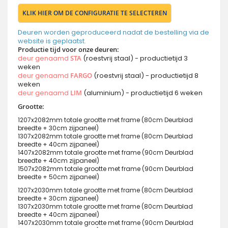
KLIK HIER OM DE CONFIGURATIE TE SELECTEREN
Deuren worden geproduceerd nadat de bestelling via de
website is geplaatst.
Productie tijd voor onze deuren:
deur genaamd
STA
(roestvrij staal) - productietijd 3
weken
deur genaamd
FARGO
(roestvrij staal) - productietijd 8
weken
deur genaamd
LIM
(aluminium) - productietijd 6 weken
Grootte:
1207x2082mm totale grootte met frame (80cm Deurblad
breedte + 30cm zijpaneel)
1307x2082mm totale grootte met frame (80cm Deurblad
breedte + 40cm zijpaneel)
1407x2082mm totale grootte met frame (90cm Deurblad
breedte + 40cm zijpaneel)
1507x2082mm totale grootte met frame (90cm Deurblad
breedte + 50cm zijpaneel)
1207x2030mm totale grootte met frame (80cm Deurblad
breedte + 30cm zijpaneel)
1307x2030mm totale grootte met frame (80cm Deurblad
breedte + 40cm zijpaneel)
1407x2030mm totale grootte met frame (90cm Deurblad