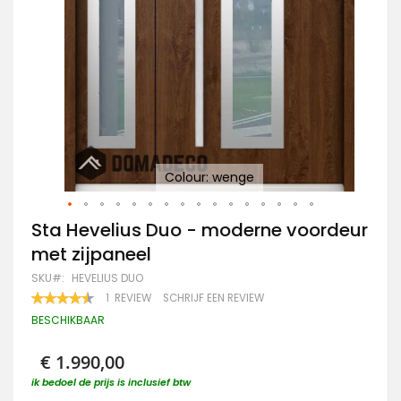
Dar
Colour: wenge
Ga
Sta Hevelius Duo - moderne voordeur
naar
met zijpaneel
het
begin
SKU
HEVELIUS DUO
van
WAARDERING:
1
REVIEW
SCHRIJF EEN REVIEW
de
90
100
% OF
afbeeldingen-
BESCHIKBAAR
gallerij
€ 1.990,00
ik bedoel de prijs is inclusief btw