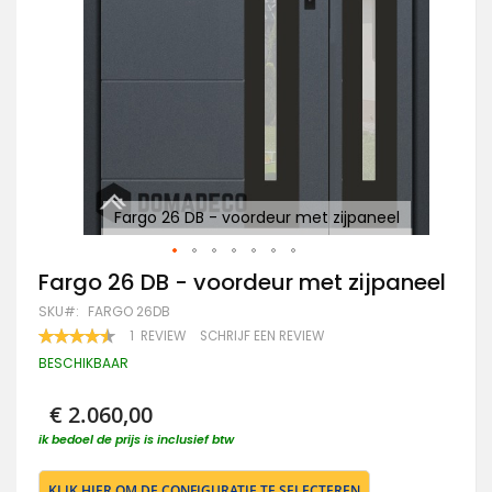
l
Fargo 26 DB - voordeur met zijpaneel
Ga
Fargo 26 DB - voordeur met zijpaneel
naar
SKU
FARGO 26DB
het
begin
WAARDERING:
1
REVIEW
SCHRIJF EEN REVIEW
90
100
van
% OF
BESCHIKBAAR
de
afbeeldingen-
gallerij
€ 2.060,00
ik bedoel de prijs is inclusief btw
KLIK HIER OM DE CONFIGURATIE TE SELECTEREN