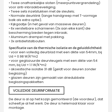
• Twee onafhankelijke sloten (meerpuntsvergrendeling)
voor anti-inbraakbeveiliging;
• Twee sets inzetstukken met de sleutels;
• Normale deurklink (lange handgreep met T-vormige
balk als extra optie);
• Kijkgaatje (in het geval van massieve deuren);
• 6x verstelbare scharnieren (3x aan elke kant) die
bescherming bieden tegen inbraak;
• Aluminium drempel met pakking;
• 3x antidiefstalbouten.
Specificatie van de thermische isolatie en de geluiddichtheid:
• voor een volledig deurblad met een dikte van 54mm, bij
Ud = 0.98 W/K*m2
• voor geglazuurde deurvleugels met een dikte van 54
mm, bij Ud = 1.1 W/K*m2
• akoestische isolatie 31 dB (geldt voor deuren zonder
beglazing)
• glazen deuren zijn gemaakt van driedubbele
beglazingspakketten.
VOLLEDIGE DEURINFORMATIE
De deur is al op het kozijn gemonteerd (de voordeur), dat
scheelt je al het werk. De deur is helemaal klaar voor
montage.