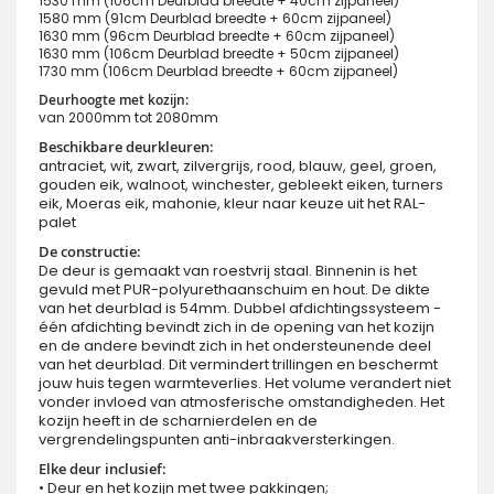
1530 mm (106cm Deurblad breedte + 40cm zijpaneel)
1580 mm (91cm Deurblad breedte + 60cm zijpaneel)
1630 mm (96cm Deurblad breedte + 60cm zijpaneel)
1630 mm (106cm Deurblad breedte + 50cm zijpaneel)
1730 mm (106cm Deurblad breedte + 60cm zijpaneel)
Deurhoogte met kozijn:
van 2000mm tot 2080mm
Beschikbare deurkleuren:
antraciet, wit, zwart, zilvergrijs, rood, blauw, geel, groen,
gouden eik, walnoot, winchester, gebleekt eiken, turners
eik, Moeras eik, mahonie, kleur naar keuze uit het RAL-
palet
De constructie:
De deur is gemaakt van roestvrij staal. Binnenin is het
gevuld met PUR-polyurethaanschuim en hout. De dikte
van het deurblad is 54mm. Dubbel afdichtingssysteem -
één afdichting bevindt zich in de opening van het kozijn
en de andere bevindt zich in het ondersteunende deel
van het deurblad. Dit vermindert trillingen en beschermt
jouw huis tegen warmteverlies. Het volume verandert niet
vonder invloed van atmosferische omstandigheden. Het
kozijn heeft in de scharnierdelen en de
vergrendelingspunten anti-inbraakversterkingen.
Elke deur inclusief:
• Deur en het kozijn met twee pakkingen;