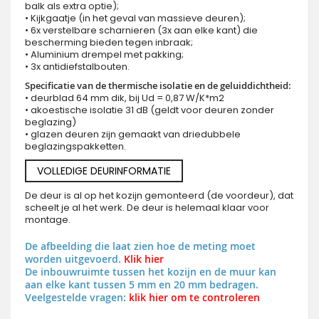
balk als extra optie);
• Kijkgaatje (in het geval van massieve deuren);
• 6x verstelbare scharnieren (3x aan elke kant) die
bescherming bieden tegen inbraak;
• Aluminium drempel met pakking;
• 3x antidiefstalbouten.
Specificatie van de thermische isolatie en de geluiddichtheid:
• deurblad 64 mm dik, bij Ud = 0,87 W/K*m2
• akoestische isolatie 31 dB (geldt voor deuren zonder
beglazing)
• glazen deuren zijn gemaakt van driedubbele
beglazingspakketten.
VOLLEDIGE DEURINFORMATIE
De deur is al op het kozijn gemonteerd (de voordeur), dat
scheelt je al het werk. De deur is helemaal klaar voor
montage.
De afbeelding die laat zien hoe de meting moet
worden uitgevoerd.
Klik hier
De inbouwruimte tussen het kozijn en de muur kan
aan elke kant tussen 5 mm en 20 mm bedragen.
Veelgestelde vragen:
klik hier om te controleren