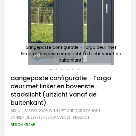
 met
aangepaste configuratie - Fargo deur met
naf de
linker en bovenste stadslicht (uitzicht vanaf de
li
buitenkant)
Ga
aangepaste configuratie - Fargo
naar
deur met linker en bovenste
het
begin
stadslicht (uitzicht vanaf de
van
buitenkant)
de
afbeeldingen-
SKU
FARGO DOOR WITH LEFT AND TOP SIDELIGHT
gallerij
SCHRIJF DE EERSTE REVIEW OVER DIT PRODUCT
BESCHIKBAAR