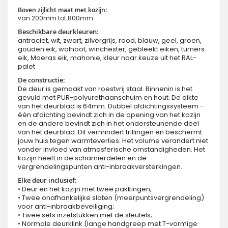
Boven zijlicht maat met kozijn:
van 200mm tot 800mm
Beschikbare deurkleuren:
antraciet, wit, zwart, zilvergrijs, rood, blauw, geel, groen,
gouden eik, walnoot, winchester, gebleekt eiken, turners
eik, Moeras eik, mahonie, kleur naar keuze uit het RAL-
palet
De constructie:
De deur is gemaakt van roestvrij staal. Binnenin is het
gevuld met PUR-polyurethaanschuim en hout. De dikte
van het deurblad is 64mm. Dubbel afdichtingssysteem -
één afdichting bevindt zich in de opening van het kozijn
en de andere bevindt zich in het ondersteunende deel
van het deurblad. Dit vermindert trillingen en beschermt
jouw huis tegen warmteverlies. Het volume verandert niet
vonder invloed van atmosferische omstandigheden. Het
kozijn heeft in de scharnierdelen en de
vergrendelingspunten anti-inbraakversterkingen.
Elke deur inclusief:
• Deur en het kozijn met twee pakkingen;
• Twee onafhankelijke sloten (meerpuntsvergrendeling)
voor anti-inbraakbeveiliging;
• Twee sets inzetstukken met de sleutels;
• Normale deurklink (lange handgreep met T-vormige