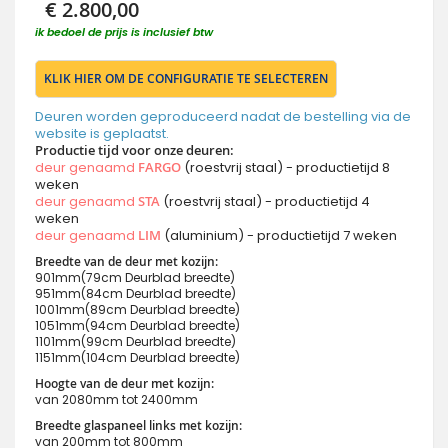
€ 2.800,00
ik bedoel de prijs is inclusief btw
KLIK HIER OM DE CONFIGURATIE TE SELECTEREN
Deuren worden geproduceerd nadat de bestelling via de
website is geplaatst.
Productie tijd voor onze deuren:
deur genaamd
FARGO
(roestvrij staal) - productietijd 8
weken
deur genaamd
STA
(roestvrij staal) - productietijd 4
weken
deur genaamd
LIM
(aluminium) - productietijd 7 weken
Breedte van de deur met kozijn:
901mm(79cm Deurblad breedte)
951mm(84cm Deurblad breedte)
1001mm(89cm Deurblad breedte)
1051mm(94cm Deurblad breedte)
1101mm(99cm Deurblad breedte)
1151mm(104cm Deurblad breedte)
Hoogte van de deur met kozijn:
van 2080mm tot 2400mm
Breedte glaspaneel links met kozijn:
van 200mm tot 800mm