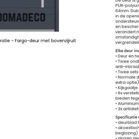
De deur is 
PUR-polyure
64mm. Dubbe
in de openi
ondersteune
en bescher
verandert n
omstandighe
atie - Fargo-deur met bovenzijruit
vergrendeli
Elke deur inc
• Deur en h
• Twee onaf
anti-inbraa
• Twee sets
• Normale d
extra optie)
• Kijkgaatj
• 6x verste
bieden teg
• Aluminiu
• 3x antidie
Specificatie
• deurblad 
• akoestisc
beglazing)
• glazen de