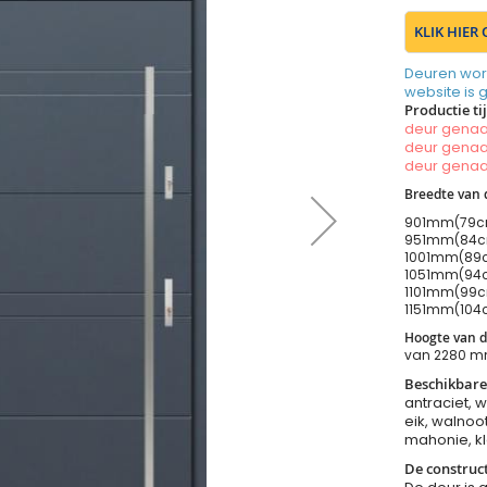
KLIK HIER
Deuren wor
website is 
Productie ti
deur gen
deur gen
deur gen
Breedte van 
901mm(79cm
951mm(84cm
1001mm(89c
1051mm(94c
1101mm(99c
1151mm(104c
Hoogte van d
van 2280 m
Beschikbare
antraciet, w
eik, walnoot
mahonie, kl
De construct