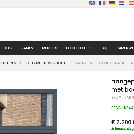
GEDEUR
RAMEN
MEUBELS
ECHTE FOTO’S
FAQ
SAMENWE
LE DEUREN
DEUR MET BOVENLICHT
AANGEPASTE CONFIGURATIE - FA
aangepa
met bov
SKU
FARG
BESCHIKBAA
€ 2.200,
ik bedoel de p