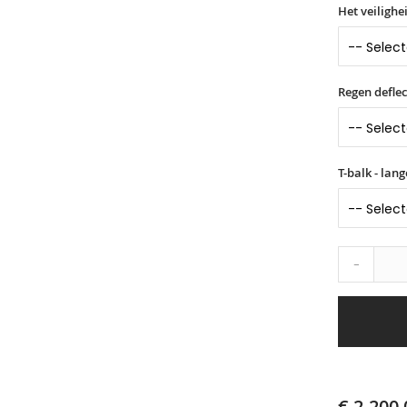
Het veilighe
Regen deflec
T-balk - lan
-
€ 2.200,