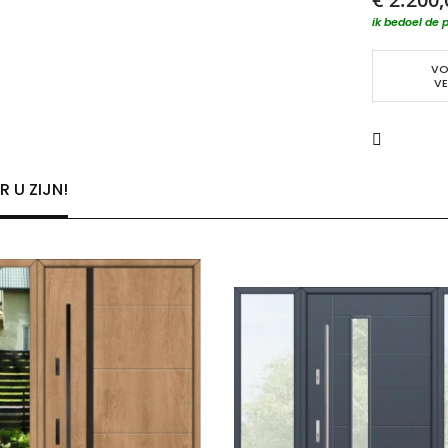
ik bedoel de p
VO
VE
 U ZIJN!