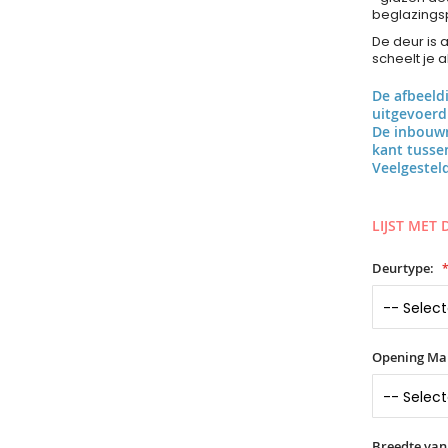
beglazings
De deur is 
scheelt je 
De afbeeld
uitgevoerd
De inbouwr
kant tuss
Veelgestel
LIJST MET
Deurtype:
Opening Ma
Breedte van