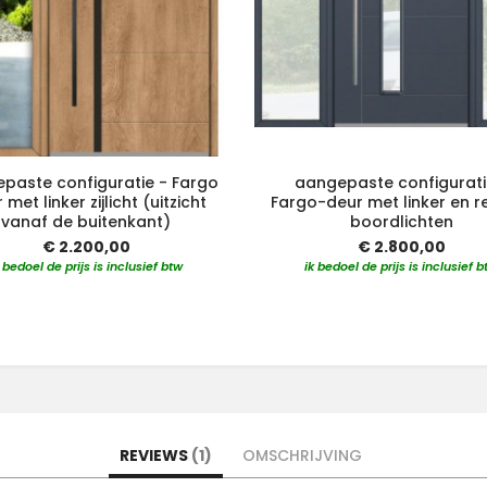
paste configuratie - Fargo
aangepaste configurati
 met linker zijlicht (uitzicht
Fargo-deur met linker en r
vanaf de buitenkant)
boordlichten
€ 2.200,00
€ 2.800,00
k bedoel de prijs is inclusief btw
ik bedoel de prijs is inclusief b
REVIEWS
1
OMSCHRIJVING