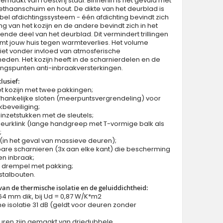
gemaakt van roestvrij staal. Binnenin is het gevuld met
thaanschuim en hout. De dikte van het deurblad is
l afdichtingssysteem - één afdichting bevindt zich
ng van het kozijn en de andere bevindt zich in het
nde deel van het deurblad. Dit vermindert trillingen
mt jouw huis tegen warmteverlies. Het volume
iet vonder invloed van atmosferische
den. Het kozijn heeft in de scharnierdelen en de
aangepaste configuratie - Fargo-deur met bovenzijr
ngspunten anti-inbraakversterkingen.
lusief:
et kozijn met twee pakkingen;
hankelijke sloten (meerpuntsvergrendeling) voor
kbeveiliging;
 inzetstukken met de sleutels;
eurklink (lange handgreep met T-vormige balk als
;
e (in het geval van massieve deuren);
lbare scharnieren (3x aan elke kant) die bescherming
en inbraak;
m drempel met pakking;
fstalbouten.
 van de thermische isolatie en de geluiddichtheid:
64 mm dik, bij Ud = 0,87 W/K*m2
he isolatie 31 dB (geldt voor deuren zonder
uren zijn gemaakt van driedubbele