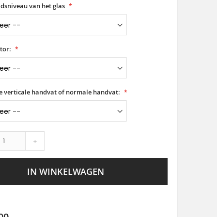
idsniveau van het glas
tor:
ge verticale handvat of normale handvat:
+
IN WINKELWAGEN
00