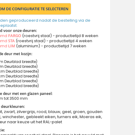
 OM DE CONFIGURATIE TE SELECTEREN
den geproduceerd nadat de bestelling via de
geplaatst.
jd voor onze deuren:
aamd
FARGO
(roestvrij staal) - productietijd 8 weken
aamd
STA
(roestvrij staal) - productietijd 4 weken
aamd
LIM
(aluminium) - productietijd 7 weken
de deur met kozijn:
 Deurblad breedte)
 Deurblad breedte)
m Deurblad breedte)
m Deurblad breedte)
m Deurblad breedte)
m Deurblad breedte)
e deur met een glazen paneel:
m tot 3500 mm
 deurkleuren:
it, zwart, zilvergrijs, rood, blauw, geel, groen, gouden
, winchester, gebleekt eiken, turners eik, Moeras eik,
eur naar keuze uit het RAL-palet
ie: