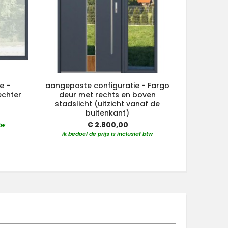
e -
aangepaste configuratie - Fargo
aangepas
echter
deur met rechts en boven
deur m
stadslicht (uitzicht vanaf de
stadsli
buitenkant)
€ 2.800,00
tw
ik bedoel de prijs is inclusief btw
ik bedo