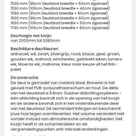
1530 mm (96cm Deurblad breedte + 50cm zijpaneel)
1530 mm (106cm Deurblad breedte + 40cm zijpaneel)
1580 mm (91cm Deurblad breedte + 60cm zijpaneel)
1630 mm (96cm Deurblad breedte + 60cm zijpaneel)
1630 mm (106cm Deurblad breedte + 50cm zijpaneel)
1730 mm (106cm Deurblad breedte + 60cm zijpaneel)
Deurhoogte met kozijn:
van 2000mm tot 2080mm
Beschikbare deurkleuren:
antraciet, wit, zwart, zilvergrijs, rood, blauw, geel, groen,
gouden eik, walnoot, winchester, gebleekt eiken, turners
eik, Moeras eik, mahonie, kleur naar keuze uit het RAL-
palet
De constructie:
De deur is gemaakt van roestvrij staal. Binnenin is het
gevuld met PUR-polyurethaanschuim en hout. De dikte
van het deurblad is 54mm. Dubbel afdichtingssysteem -
één afdichting bevindt zich in de opening van het kozijn
en de andere bevindt zich in het ondersteunende deel
van het deurblad. Dit vermindert trillingen en beschermt
jouw huis tegen warmteverlies. Het volume verandert niet
vonder invloed van atmosferische omstandigheden. Het
kozijn heeft in de scharnierdelen en de
vergrendelingspunten anti-inbraakversterkingen.