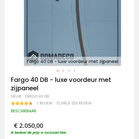
eel
Fargo 40 DB - luxe voordeur met zijpaneel
Ga
Fargo 40 DB - luxe voordeur met
naar
zijpaneel
het
begin
SKU
FARGO 40 DB
van
WAARDERING:
1
REVIEW
SCHRIJF EEN REVIEW
de
90
100
% OF
afbeeldingen-
BESCHIKBAAR
gallerij
€ 2.050,00
ik bedoel de prijs is inclusief btw