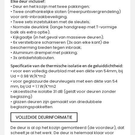
Elke deur inclusief:
• Deur en het kozijn met twee pakkingen;
• Twee onafhankelijke sloten (meerpuntsvergrendeling)
voor anti-inbraakbeveiliging;
• Twee sets inzetstukken met de sleutels;
• Normale deurklink (lange handgreep met T-vormige
balk als extra optie);
• Kijkgaatje (in het geval van massieve deuren);
• 6x verstelbare scharnieren (3x aan elke kant) die
bescherming bieden tegen inbraak;
• Aluminium drempel met pakking;
• 3x antidiefstalbouten.
Specificatie van de thermische isolatie en de geluiddichtheid:
• voor een volledig deurblad met een dikte van 54mm, bij
Ud = 0.98 W/K*m2
• voor geglazuurde deurvleugels met een dikte van 54
mm, bij Ud = 1.1 W/K*m2
• akoestische isolatie 31 dB (geldt voor deuren zonder
beglazing)
• glazen deuren zijn gemaakt van driedubbele
beglazingspakketten.
VOLLEDIGE DEURINFORMATIE
De deur is al op het kozijn gemonteerd (de voordeur), dat
scheelt je al het werk. De deur is helemaal klaar voor