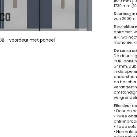
1630 mm (10
1730 mm (10
Deurhoogte m
van 2000m
Beschikbare
antraciet, w
eik, walnoot
DB - voordeur met paneel
mahonie, kl
De construct
De deur is 
PUR-polyure
54mm. Dubbe
in de openi
ondersteune
en bescher
verandert n
omstandighe
vergrendeli
Elke deur inc
• Deur en h
• Twee onaf
anti-inbraa
• Twee sets
• Normale d
extra optie)