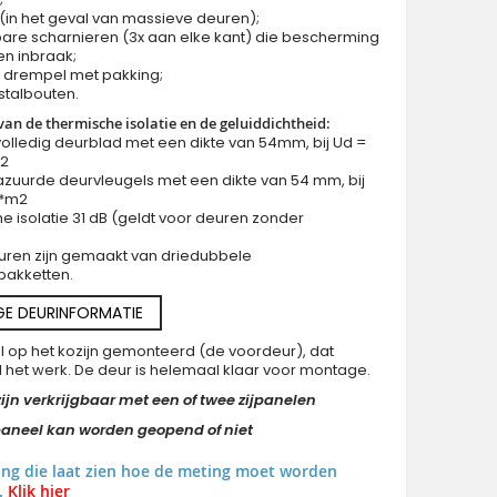
e (in het geval van massieve deuren);
lbare scharnieren (3x aan elke kant) die bescherming
en inbraak;
m drempel met pakking;
fstalbouten.
 van de thermische isolatie en de geluiddichtheid:
volledig deurblad met een dikte van 54mm, bij Ud =
m2
azuurde deurvleugels met een dikte van 54 mm, bij
K*m2
he isolatie 31 dB (geldt voor deuren zonder
uren zijn gemaakt van driedubbele
pakketten.
GE DEURINFORMATIE
al op het kozijn gemonteerd (de voordeur), dat
al het werk. De deur is helemaal klaar voor montage.
ijn verkrijgbaar met een of twee zijpanelen
jpaneel kan worden geopend of niet
ing die laat zien hoe de meting moet worden
.
Klik hier