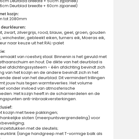
6cm Deurblad breedte + 50cm zijpaneel)
6cm Deurblad breedte + 60cm zijpaneel)
et kozijn:
m tot 2080mm
 deurkleuren:
it, zwart, zilvergrijs, rood, blauw, geel, groen, gouden
, winchester, gebleekt eiken, turners eik, Moeras eik,
Fargo 26H DB - voordeur met paneel
eur naar keuze uit het RAL-palet
ie:
gemaakt van roestvrij staal. Binnenin is het gevuld met
thaanschuim en hout. De dikte van het deurblad is
l afdichtingssysteem - één afdichting bevindt zich
ng van het kozijn en de andere bevindt zich in het
nde deel van het deurblad. Dit vermindert trillingen
mt jouw huis tegen warmteverlies. Het volume
iet vonder invloed van atmosferische
den. Het kozijn heeft in de scharnierdelen en de
ngspunten anti-inbraakversterkingen.
lusief:
et kozijn met twee pakkingen;
hankelijke sloten (meerpuntsvergrendeling) voor
kbeveiliging;
 inzetstukken met de sleutels;
eurklink (lange handgreep met T-vormige balk als
;