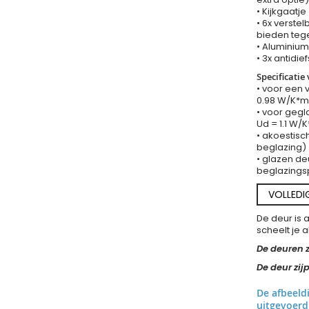
• Kijkgaatj
• 6x verste
bieden teg
• Aluminiu
• 3x antidie
Specificatie
• voor een 
0.98 W/K*
• voor gegl
Ud = 1.1 W/
• akoestisc
beglazing)
• glazen de
beglazings
VOLLEDI
De deur is 
scheelt je 
De deuren z
De deur zi
De afbeeld
uitgevoerd