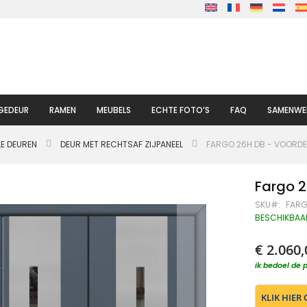
GEDEUR
RAMEN
MEUBELS
ECHTE FOTO’S
FAQ
SAMENWE
LE DEUREN
DEUR MET RECHTSAF ZIJPANEEL
FARGO 26H DB - VOORDE
Fargo 2
SKU
FARG
BESCHIKBAA
€ 2.060,
ik bedoel de p
KLIK HIER