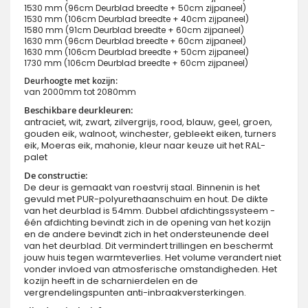
1530 mm (96cm Deurblad breedte + 50cm zijpaneel)
1530 mm (106cm Deurblad breedte + 40cm zijpaneel)
1580 mm (91cm Deurblad breedte + 60cm zijpaneel)
1630 mm (96cm Deurblad breedte + 60cm zijpaneel)
1630 mm (106cm Deurblad breedte + 50cm zijpaneel)
1730 mm (106cm Deurblad breedte + 60cm zijpaneel)
Deurhoogte met kozijn:
van 2000mm tot 2080mm
Beschikbare deurkleuren:
antraciet, wit, zwart, zilvergrijs, rood, blauw, geel, groen,
gouden eik, walnoot, winchester, gebleekt eiken, turners
eik, Moeras eik, mahonie, kleur naar keuze uit het RAL-
palet
De constructie:
De deur is gemaakt van roestvrij staal. Binnenin is het
gevuld met PUR-polyurethaanschuim en hout. De dikte
van het deurblad is 54mm. Dubbel afdichtingssysteem -
één afdichting bevindt zich in de opening van het kozijn
en de andere bevindt zich in het ondersteunende deel
van het deurblad. Dit vermindert trillingen en beschermt
jouw huis tegen warmteverlies. Het volume verandert niet
vonder invloed van atmosferische omstandigheden. Het
kozijn heeft in de scharnierdelen en de
vergrendelingspunten anti-inbraakversterkingen.