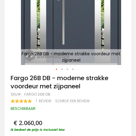
r met
Fargo 26B DB - moderne strakke voordeur met
Fa
zijpaneel
Ga
Fargo 26B DB - moderne strakke
naar
voordeur met zijpaneel
het
begin
SKU
FARGO 26B DB
van
WAARDERING:
1
REVIEW
SCHRIJF EEN REVIEW
de
100
100
% OF
afbeeldingen-
BESCHIKBAAR
gallerij
€ 2.060,00
ik bedoel de prijs is inclusief btw