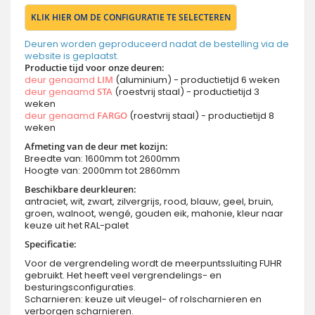
KLIK HIER OM DE CONFIGURATIE TE SELECTEREN
Deuren worden geproduceerd nadat de bestelling via de
website is geplaatst.
Productie tijd voor onze deuren:
deur genaamd
LIM
(aluminium) - productietijd 6 weken
deur genaamd
STA
(roestvrij staal) - productietijd 3
weken
deur genaamd
FARGO
(roestvrij staal) - productietijd 8
weken
Afmeting van de deur met kozijn:
Breedte van: 1600mm tot 2600mm
Hoogte van: 2000mm tot 2860mm
Beschikbare deurkleuren:
antraciet, wit, zwart, zilvergrijs, rood, blauw, geel, bruin,
groen, walnoot, wengé, gouden eik, mahonie, kleur naar
keuze uit het RAL-palet
Specificatie:
Voor de vergrendeling wordt de meerpuntssluiting FUHR
gebruikt. Het heeft veel vergrendelings- en
besturingsconfiguraties.
Scharnieren: keuze uit vleugel- of rolscharnieren en
verborgen scharnieren.