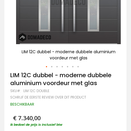
inium
LIM 12C dubbel - moderne dubbele aluminium
L
voordeur met glas
Ga
LIM 12C dubbel - moderne dubbele
naar
aluminium voordeur met glas
het
begin
SKU
LIM 12C DOUBLE
van
SCHRIJF DE EERSTE REVIEW OVER DIT PRODUCT
de
afbeeldingen-
BESCHIKBAAR
gallerij
€ 7.340,00
ik bedoel de prijs is inclusief btw