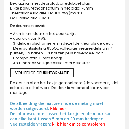
Beglazing in het deurblad: driedubbel glas
Dikte polyurethaanschuim in het blad: 70mm
Thermische isolatie: Ud = 0.7W/(m2*K)
Geluidsisolatie: 30dB
De deurenset bevat:
- Aluminium deur en het deurkozijn;
- deurkruk van RVS;
- 3-delige rolscharnieren in dezelfde kleur als de deur;
- Meerpuntssluiting 855GL: volledige vergrendeling in 7
punten, - 2 haken, - 4 bouten plus bovendeel bolt
- Drempelstrip 15 mm hoog;
- Anti-inbraak veiligheidsslot met 5 sleutels
VOLLEDIGE DEURINFORMATIE
De deur is al op het kozijn gemonteerd (de voordeur), dat
scheelt je al het werk. De deur is helemaal klaar voor
montage.
De afbeelding die laat zien hoe de meting moet
worden uitgevoerd.
Klik hier
De inbouwruimte tussen het kozijn en de muur kan
aan elke kant tussen 5 mm en 20 mm bedragen.
Veelgestelde vragen:
klik hier om te controleren