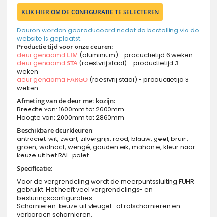
KLIK HIER OM DE CONFIGURATIE TE SELECTEREN
Deuren worden geproduceerd nadat de bestelling via de
website is geplaatst.
Productie tijd voor onze deuren:
deur genaamd
LIM
(aluminium) - productietijd 6 weken
deur genaamd
STA
(roestvrij staal) - productietijd 3
weken
deur genaamd
FARGO
(roestvrij staal) - productietijd 8
weken
Afmeting van de deur met kozijn:
Breedte van: 1600mm tot 2600mm
Hoogte van: 2000mm tot 2860mm
Beschikbare deurkleuren:
antraciet, wit, zwart, zilvergrijs, rood, blauw, geel, bruin,
groen, walnoot, wengé, gouden eik, mahonie, kleur naar
keuze uit het RAL-palet
Specificatie:
Voor de vergrendeling wordt de meerpuntssluiting FUHR
gebruikt. Het heeft veel vergrendelings- en
besturingsconfiguraties.
Scharnieren: keuze uit vleugel- of rolscharnieren en
verborgen scharnieren.