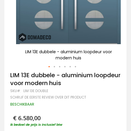
voor
LIM 13E dubbele - aluminium loopdeur voor
modern huis
Ga
LIM 13E dubbele - aluminium loopdeur
naar
voor modern huis
het
begin
SKU
LIM 13E DOUBLE
van
SCHRIJF DE EERSTE REVIEW OVER DIT PRODUCT
de
afbeeldingen-
BESCHIKBAAR
gallerij
€ 6.580,00
ik bedoel de prijs is inclusief btw