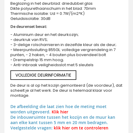
Beglazing in het deurblad: driedubbel glas
Dikte polyurethaanschuim in het blad: 70mm
Thermische isolatie: Ud = 0.7W/(m2*K)
Geluidsisolatie: 30dB
De deurenset bevat:
- Aluminium deur en het deurkozijn;
- deurkruk van RVS;
- 3-delige rolscharnieren in dezelfde kleur als de deur;
- Meerpuntssluiting 855GL: volledige vergrendeling in 7
punten, - 2 haken, - 4 bouten plus bovendeel bolt
- Drempelstrip 15 mm hoog;
- Anti-inbraak veiligheidsslot met 5 sleutels
VOLLEDIGE DEURINFORMATIE
De deur is al op het kozijn gemonteerd (de voordeur), dat
scheelt je al het werk. De deur is helemaal klaar voor
montage.
De afbeelding die laat zien hoe de meting moet
worden uitgevoerd.
Klik hier
De inbouwruimte tussen het kozijn en de muur kan
aan elke kant tussen 5 mm en 20 mm bedragen.
Veelgestelde vragen:
klik hier om te controleren