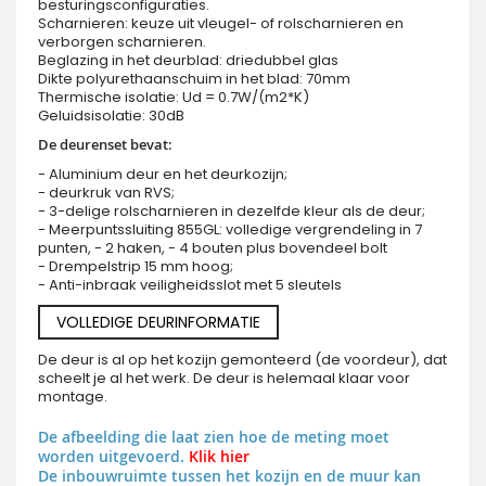
besturingsconfiguraties.
Scharnieren: keuze uit vleugel- of rolscharnieren en
verborgen scharnieren.
Beglazing in het deurblad: driedubbel glas
Dikte polyurethaanschuim in het blad: 70mm
Thermische isolatie: Ud = 0.7W/(m2*K)
Geluidsisolatie: 30dB
De deurenset bevat:
- Aluminium deur en het deurkozijn;
- deurkruk van RVS;
- 3-delige rolscharnieren in dezelfde kleur als de deur;
- Meerpuntssluiting 855GL: volledige vergrendeling in 7
punten, - 2 haken, - 4 bouten plus bovendeel bolt
- Drempelstrip 15 mm hoog;
- Anti-inbraak veiligheidsslot met 5 sleutels
VOLLEDIGE DEURINFORMATIE
De deur is al op het kozijn gemonteerd (de voordeur), dat
scheelt je al het werk. De deur is helemaal klaar voor
montage.
De afbeelding die laat zien hoe de meting moet
worden uitgevoerd.
Klik hier
De inbouwruimte tussen het kozijn en de muur kan