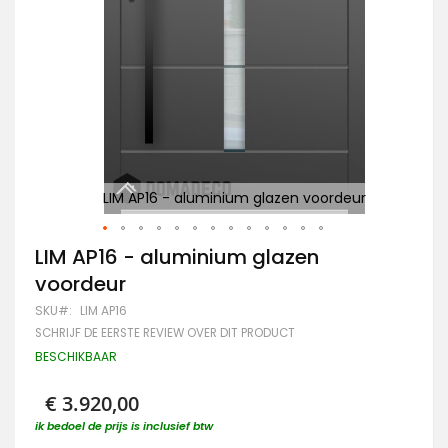
Ho
r
LIM AP16 - aluminium glazen voordeur
Ga
LIM AP16 - aluminium glazen
naar
voordeur
het
begin
SKU
LIM AP16
van
SCHRIJF DE EERSTE REVIEW OVER DIT PRODUCT
de
afbeeldingen-
BESCHIKBAAR
gallerij
€ 3.920,00
ik bedoel de prijs is inclusief btw