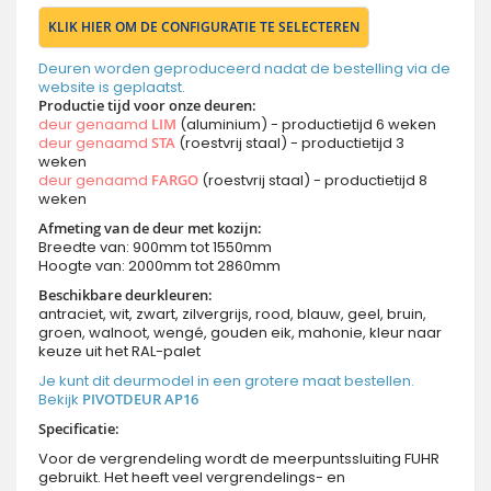
KLIK HIER OM DE CONFIGURATIE TE SELECTEREN
Deuren worden geproduceerd nadat de bestelling via de
website is geplaatst.
Productie tijd voor onze deuren:
deur genaamd
LIM
(aluminium) - productietijd 6 weken
deur genaamd
STA
(roestvrij staal) - productietijd 3
weken
deur genaamd
FARGO
(roestvrij staal) - productietijd 8
weken
Afmeting van de deur met kozijn:
Breedte van: 900mm tot 1550mm
Hoogte van: 2000mm tot 2860mm
Beschikbare deurkleuren:
antraciet, wit, zwart, zilvergrijs, rood, blauw, geel, bruin,
groen, walnoot, wengé, gouden eik, mahonie, kleur naar
keuze uit het RAL-palet
Je kunt dit deurmodel in een grotere maat bestellen.
Bekijk
PIVOTDEUR AP16
Specificatie:
Voor de vergrendeling wordt de meerpuntssluiting FUHR
gebruikt. Het heeft veel vergrendelings- en