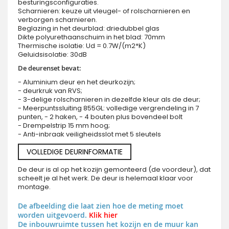
besturingsconfiguraties.
Scharnieren: keuze uit vleugel- of rolscharnieren en
verborgen scharnieren.
Beglazing in het deurblad: driedubbel glas
Dikte polyurethaanschuim in het blad: 70mm
Thermische isolatie: Ud = 0.7W/(m2*K)
Geluidsisolatie: 30dB
De deurenset bevat:
- Aluminium deur en het deurkozijn;
- deurkruk van RVS;
- 3-delige rolscharnieren in dezelfde kleur als de deur;
- Meerpuntssluiting 855GL: volledige vergrendeling in 7
punten, - 2 haken, - 4 bouten plus bovendeel bolt
- Drempelstrip 15 mm hoog;
- Anti-inbraak veiligheidsslot met 5 sleutels
VOLLEDIGE DEURINFORMATIE
De deur is al op het kozijn gemonteerd (de voordeur), dat
scheelt je al het werk. De deur is helemaal klaar voor
montage.
De afbeelding die laat zien hoe de meting moet
worden uitgevoerd.
Klik hier
De inbouwruimte tussen het kozijn en de muur kan