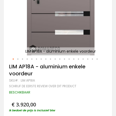
Go
ur
LIM AP18A - aluminium enkele voordeur
Ga
LIM AP18A - aluminium enkele
naar
voordeur
het
begin
SKU
LIM AP18A
van
SCHRIJF DE EERSTE REVIEW OVER DIT PRODUCT
de
afbeeldingen-
BESCHIKBAAR
gallerij
€ 3.920,00
ik bedoel de prijs is inclusief btw