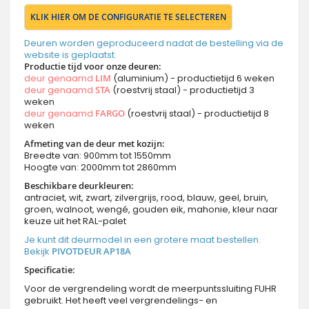
KLIK HIER OM DE CONFIGURATIE TE SELECTEREN
Deuren worden geproduceerd nadat de bestelling via de
website is geplaatst.
Productie tijd voor onze deuren:
deur genaamd
LIM
(aluminium) - productietijd 6 weken
deur genaamd
STA
(roestvrij staal) - productietijd 3
weken
deur genaamd
FARGO
(roestvrij staal) - productietijd 8
weken
Afmeting van de deur met kozijn:
Breedte van: 900mm tot 1550mm
Hoogte van: 2000mm tot 2860mm
Beschikbare deurkleuren:
antraciet, wit, zwart, zilvergrijs, rood, blauw, geel, bruin,
groen, walnoot, wengé, gouden eik, mahonie, kleur naar
keuze uit het RAL-palet
Je kunt dit deurmodel in een grotere maat bestellen.
Bekijk
PIVOTDEUR AP18A
Specificatie:
Voor de vergrendeling wordt de meerpuntssluiting FUHR
gebruikt. Het heeft veel vergrendelings- en