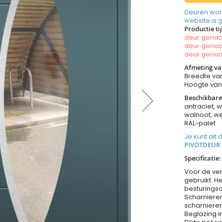
Deuren wor
website is 
Productie ti
deur gen
deur gen
deur gen
Afmeting va
Breedte va
Hoogte va
Beschikbare
antraciet, w
walnoot, we
RAL-palet
Je kunt dit
PIVOTDEUR 
Specificatie:
Voor de ve
gebruikt. H
besturingsc
Scharnieren
scharnieren
Beglazing i