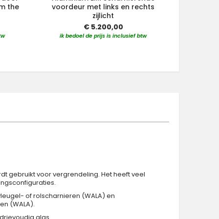
om the
voordeur met links en rechts
met 
zijlicht
€ 5.200,00
ik bedo
tw
ik bedoel de prijs is inclusief btw