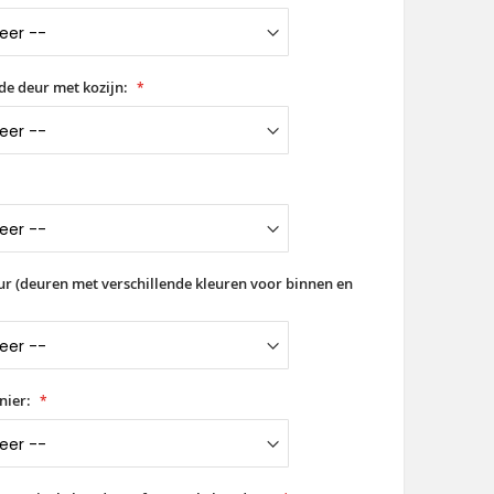
de deur met kozijn:
ur (deuren met verschillende kleuren voor binnen en
nier: