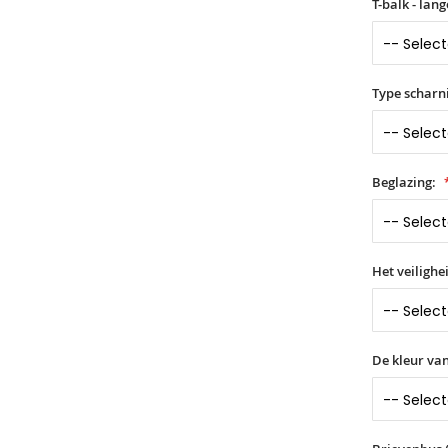
T-balk - lan
Type scharn
Beglazing:
Het veilighe
De kleur van