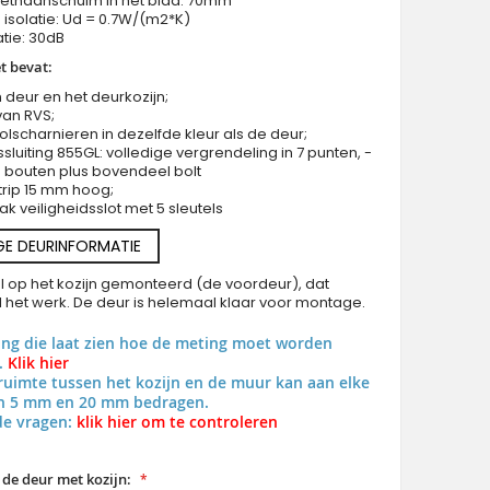
rethaanschuim in het blad: 70mm
isolatie: Ud = 0.7W/(m2*K)
atie: 30dB
t bevat:
 deur en het deurkozijn;
van RVS;
rolscharnieren in dezelfde kleur als de deur;
Hoogwaardige aluminium voordeur van Golden Oak met
sluiting 855GL: volledige vergrendeling in 7 punten, -
4 bouten plus bovendeel bolt
trip 15 mm hoog;
ak veiligheidsslot met 5 sleutels
GE DEURINFORMATIE
al op het kozijn gemonteerd (de voordeur), dat
al het werk. De deur is helemaal klaar voor montage.
ing die laat zien hoe de meting moet worden
.
Klik hier
uimte tussen het kozijn en de muur kan aan elke
en 5 mm en 20 mm bedragen.
de vragen:
klik hier om te controleren
 de deur met kozijn: