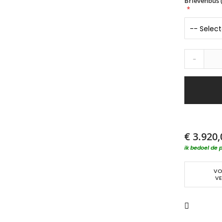
Brievenbus (
-
€ 3.920,
ik bedoel de p
VO
VE