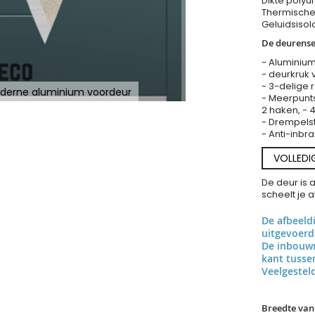
Dikte polyu
Thermische 
Geluidsisol
De deurense
- Aluminium
- deurkruk 
- 3-delige 
oderne aluminium voordeur
- Meerpunts
2 haken, - 
- Drempels
- Anti-inbra
VOLLEDI
De deur is 
scheelt je 
De afbeeld
uitgevoerd
De inbouwr
kant tuss
Veelgestel
Breedte van