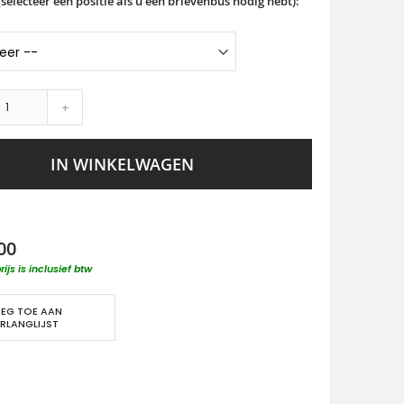
selecteer een positie als u een brievenbus nodig hebt):
+
IN WINKELWAGEN
00
rijs is inclusief btw
EG TOE AAN
RLANGLIJST