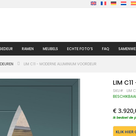
GEDEUR
RAMEN
MEUBELS
ECHTE FOTO’S
FAQ
SAMENWE
DEUREN
LIM C11 - MODERNE ALUMINIUM VOORDEUR
LIM C11
SKU
LIM C
BESCHIKBAA
€ 3.920,
ik bedoel de p
KLIK HIER