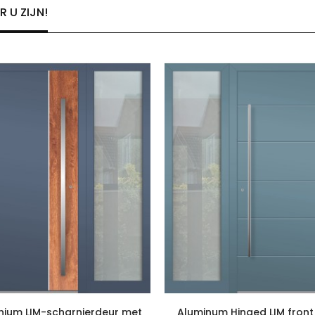
 U ZIJN!
nium LIM-scharnierdeur met
Aluminum Hinged LIM front