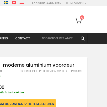
ACCOUNT AANMAKEN
INLOGGEN
Winkelwagen
0
ZOEKEN
RKING
CONTACT
 - moderne aluminium voordeur
SCHRIJF DE EERSTE REVIEW OVER DIT PRODUCT
11
R
00
rijs is inclusief btw
 OM DE CONFIGURATIE TE SELECTEREN