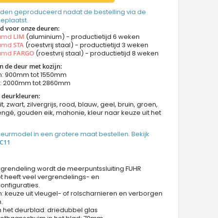
den geproduceerd nadat de bestelling via de
geplaatst.
jd voor onze deuren:
aamd
LIM
(aluminium) - productietijd 6 weken
aamd
STA
(roestvrij staal) - productietijd 3 weken
aamd
FARGO
(roestvrij staal) - productietijd 8 weken
n de deur met kozijn:
n: 900mm tot 1550mm
n: 2000mm tot 2860mm
 deurkleuren:
it, zwart, zilvergrijs, rood, blauw, geel, bruin, groen,
ngé, gouden eik, mahonie, kleur naar keuze uit het
 deurmodel in een grotere maat bestellen. Bekijk
C11
rgrendeling wordt de meerpuntssluiting FUHR
et heeft veel vergrendelings- en
onfiguraties.
: keuze uit vleugel- of rolscharnieren en verborgen
.
n het deurblad: driedubbel glas