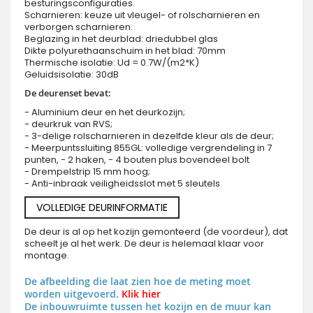
besturingsconfiguraties.
Scharnieren: keuze uit vleugel- of rolscharnieren en
verborgen scharnieren.
Beglazing in het deurblad: driedubbel glas
Dikte polyurethaanschuim in het blad: 70mm
Thermische isolatie: Ud = 0.7W/(m2*K)
Geluidsisolatie: 30dB
De deurenset bevat:
- Aluminium deur en het deurkozijn;
- deurkruk van RVS;
- 3-delige rolscharnieren in dezelfde kleur als de deur;
- Meerpuntssluiting 855GL: volledige vergrendeling in 7
punten, - 2 haken, - 4 bouten plus bovendeel bolt
- Drempelstrip 15 mm hoog;
- Anti-inbraak veiligheidsslot met 5 sleutels
VOLLEDIGE DEURINFORMATIE
De deur is al op het kozijn gemonteerd (de voordeur), dat
scheelt je al het werk. De deur is helemaal klaar voor
montage.
De afbeelding die laat zien hoe de meting moet
worden uitgevoerd.
Klik hier
De inbouwruimte tussen het kozijn en de muur kan