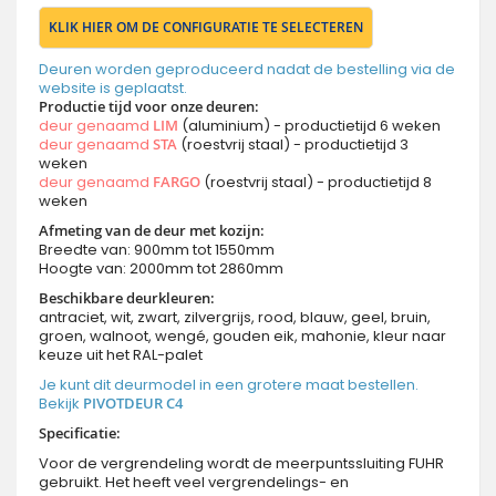
KLIK HIER OM DE CONFIGURATIE TE SELECTEREN
Deuren worden geproduceerd nadat de bestelling via de
website is geplaatst.
Productie tijd voor onze deuren:
deur genaamd
LIM
(aluminium) - productietijd 6 weken
deur genaamd
STA
(roestvrij staal) - productietijd 3
weken
deur genaamd
FARGO
(roestvrij staal) - productietijd 8
weken
Afmeting van de deur met kozijn:
Breedte van: 900mm tot 1550mm
Hoogte van: 2000mm tot 2860mm
Beschikbare deurkleuren:
antraciet, wit, zwart, zilvergrijs, rood, blauw, geel, bruin,
groen, walnoot, wengé, gouden eik, mahonie, kleur naar
keuze uit het RAL-palet
Je kunt dit deurmodel in een grotere maat bestellen.
Bekijk
PIVOTDEUR C4
Specificatie:
Voor de vergrendeling wordt de meerpuntssluiting FUHR
gebruikt. Het heeft veel vergrendelings- en