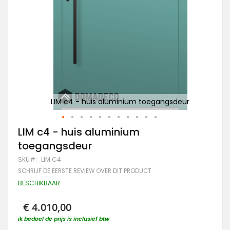
ur
LIM c4 - huis aluminium toegangsdeur
ro
Ga
LIM c4 - huis aluminium
naar
toegangsdeur
het
begin
SKU
LIM C4
van
SCHRIJF DE EERSTE REVIEW OVER DIT PRODUCT
de
afbeeldingen-
BESCHIKBAAR
gallerij
€ 4.010,00
ik bedoel de prijs is inclusief btw