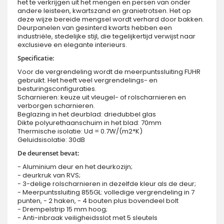
het te verkrijgen uit het mengen en persen van onder
andere leisteen, kwartszand en granietrotsen. Het op
deze wijze bereide mengsel wordt verhard door bakken.
Deurpanelen van gesinterd kwarts hebben een
industriële, stedelijke stijl, die tegelijkertijd verwijst naar
exclusieve en elegante interieurs.
Specificatie:
Voor de vergrendeling wordt de meerpuntssluiting FUHR
gebruikt. Het heeft veel vergrendelings- en
besturingsconfiguraties.
Scharnieren: keuze uit vleugel- of rolscharnieren en
verborgen scharnieren.
Beglazing in het deurblad: driedubbel glas
Dikte polyurethaanschuim in het blad: 70mm
Thermische isolatie: Ud = 0.7W/(m2*K)
Geluidsisolatie: 30dB
De deurenset bevat:
- Aluminium deur en het deurkozijn;
- deurkruk van RVS;
- 3-delige rolscharnieren in dezelfde kleur als de deur;
- Meerpuntssluiting 855GL: volledige vergrendeling in 7
punten, - 2 haken, - 4 bouten plus bovendeel bolt
- Drempelstrip 15 mm hoog;
- Anti-inbraak veiligheidsslot met 5 sleutels