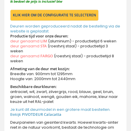
ik bedoel de prijs is inclusief btw
KLIK HIER OM DE CONFIGURATIE TE SELECTEREN
Deuren worden geproduceerd nadat de bestelling via de
website is geplaatst.
Productie tijd voor onze deuren:
deur genaamd
LIM
(aluminium) - productietijd 6 weken
deur genaamd
STA
(roestvrij staal) - productietijd 3
weken
deur genaamd
FARGO
(roestvrij staal) - productietijd 8
weken
Afmeting van de deur met kozijn:
Breedte van: 900mm tot 1295mm
Hoogte van: 2000mm tot 2440mm
Beschikbare deurkleuren:
antraciet, wit, zwart, zilvergrijs, rood, blauw, geel, bruin,
groen, walnoot, wengé, gouden eik, mahonie, kleur naar
keuze uit het RAL-palet
Je kunt dit deurmodel in een grotere maat bestellen.
Bekijk
PIVOTDEUR Calacatta
Deurpanelen van gesinterd kwarts. Hoewel kwarts-sinter
niet in de natuur voorkomt, bestaat de technologie om