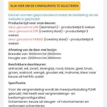
KLIK HIER OM DE CONFIGURATIE TE SELECTEREN
Deuren worden geproduceerd nadat de bestelling via de
website is geplaatst.
Productie tijd voor onze deuren:
deur genaamd
LIM
(aluminium) - productietijd 6 weken
deur genaamd
STA
(roestvrij staal) - productietijd 3
weken
deur genaamd
FARGO
(roestvrij staal) - productietijd 8
weken
Afmeting van de deur met kozijn:
Breedte van: 1600mm tot 2600mm
Hoogte van: 2000mm tot 2860mm
Beschikbare deurkleuren:
antraciet, wit, zwart, zilvergrijs, rood, blauw, geel, bruin,
groen, walnoot, wengé, gouden eik, mahonie, kleur naar
keuze uit het RAL-palet
Specificatie:
Voor de vergrendeling wordt de meerpuntssluiting FUHR
gebruikt. Het heeft veel vergrendelings- en
besturingsconfiguraties.
Scharnieren: keuze uit vleugel- of rolscharnieren en
verborgen scharnieren.