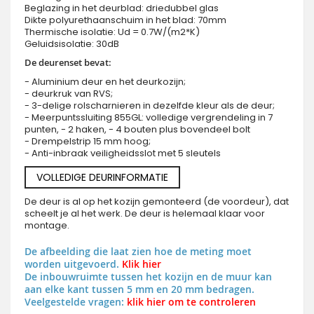
Beglazing in het deurblad: driedubbel glas
Dikte polyurethaanschuim in het blad: 70mm
Thermische isolatie: Ud = 0.7W/(m2*K)
Geluidsisolatie: 30dB
De deurenset bevat:
- Aluminium deur en het deurkozijn;
- deurkruk van RVS;
- 3-delige rolscharnieren in dezelfde kleur als de deur;
- Meerpuntssluiting 855GL: volledige vergrendeling in 7
punten, - 2 haken, - 4 bouten plus bovendeel bolt
- Drempelstrip 15 mm hoog;
- Anti-inbraak veiligheidsslot met 5 sleutels
VOLLEDIGE DEURINFORMATIE
De deur is al op het kozijn gemonteerd (de voordeur), dat
scheelt je al het werk. De deur is helemaal klaar voor
montage.
De afbeelding die laat zien hoe de meting moet
worden uitgevoerd.
Klik hier
De inbouwruimte tussen het kozijn en de muur kan
aan elke kant tussen 5 mm en 20 mm bedragen.
Veelgestelde vragen:
klik hier om te controleren