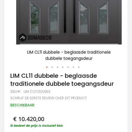
ele
LIM CL11 dubbele - beglaasde traditionele
dubbele toegangsdeur
Ga
LIM CL11 dubbele - beglaasde
naar
traditionele dubbele toegangsdeur
het
begin
SKU
LIM CL11 DOUBLE
van
SCHRIJF DE EERSTE REVIEW OVER DIT PRODUCT
de
afbeeldingen-
BESCHIKBAAR
gallerij
€ 10.420,00
ik bedoel de prijs is inclusief btw