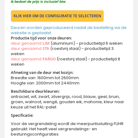
ik bedoel de prijs is inclusief btw
KLIK HIER OM DE CONFIGURATIE TE SELECTEREN
Deuren worden geproduceerd nadat de bestelling via de
website is geplaatst.
Productie tijd voor onze deuren:
deur genaamd
LIM
(aluminium) - productietijd 6 weken
deur genaamd
STA
(roestvrij staal) - productietijd 3
weken
deur genaamd
FARGO
(roestvrij staal) - productietijd 8
weken
Afmeting van de deur met kozijn:
Breedte van: 1600mm tot 2600mm
Hoogte van: 2000mm tot 2440mm
Beschikbare deurkleuren:
antraciet, wit, zwart, zilvergrijs, rood, blauw, geel, bruin,
groen, walnoot, wengé, gouden eik, mahonie, kleur naar
keuze uit het RAL-palet
Specificatie:
Voor de vergrendeling wordt de meerpuntssluiting FUHR
gebruikt. Het heeft veel vergrendelings- en
besturingsconfiguraties.