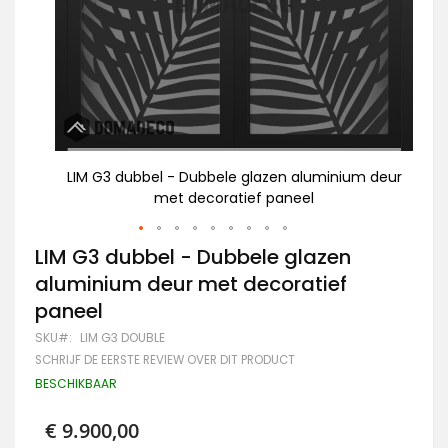
m deur
LIM G3 dubbel - Dubbele glazen aluminium deur
A
met decoratief paneel
Ga
LIM G3 dubbel - Dubbele glazen
naar
aluminium deur met decoratief
het
begin
paneel
van
de
SKU
LIM G3 DOUBLE
afbeeldingen-
SCHRIJF DE EERSTE REVIEW OVER DIT PRODUCT
gallerij
BESCHIKBAAR
€ 9.900,00