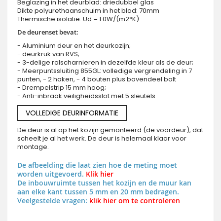
Beglazing in het deurblad: driedubbel glas
Dikte polyurethaanschuim in het blad: 70mm
Thermische isolatie: Ud = 1.0W/(m2*K)
De deurenset bevat:
- Aluminium deur en het deurkozijn;
- deurkruk van RVS;
- 3-delige rolscharnieren in dezelfde kleur als de deur;
- Meerpuntssluiting 855GL: volledige vergrendeling in 7
punten, - 2 haken, - 4 bouten plus bovendeel bolt
- Drempelstrip 15 mm hoog;
- Anti-inbraak veiligheidsslot met 5 sleutels
VOLLEDIGE DEURINFORMATIE
De deur is al op het kozijn gemonteerd (de voordeur), dat
scheelt je al het werk. De deur is helemaal klaar voor
montage.
De afbeelding die laat zien hoe de meting moet
worden uitgevoerd.
Klik hier
De inbouwruimte tussen het kozijn en de muur kan
aan elke kant tussen 5 mm en 20 mm bedragen.
Veelgestelde vragen:
klik hier om te controleren