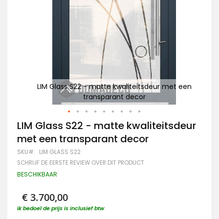
t een
LIM Glass S22 - matte kwaliteitsdeur met een
transparant decor
Ga
LIM Glass S22 - matte kwaliteitsdeur
naar
met een transparant decor
het
begin
SKU
LIM GLASS S22
van
SCHRIJF DE EERSTE REVIEW OVER DIT PRODUCT
de
afbeeldingen-
BESCHIKBAAR
gallerij
€ 3.700,00
ik bedoel de prijs is inclusief btw