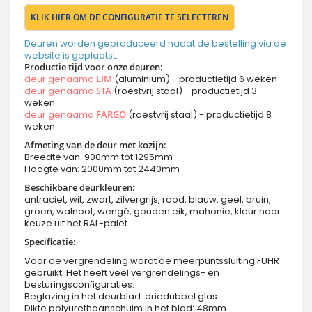
KLIK HIER OM DE CONFIGURATIE TE SELECTEREN
Deuren worden geproduceerd nadat de bestelling via de
website is geplaatst.
Productie tijd voor onze deuren:
deur genaamd
LIM
(aluminium) - productietijd 6 weken
deur genaamd
STA
(roestvrij staal) - productietijd 3
weken
deur genaamd
FARGO
(roestvrij staal) - productietijd 8
weken
Afmeting van de deur met kozijn:
Breedte van: 900mm tot 1295mm
Hoogte van: 2000mm tot 2440mm
Beschikbare deurkleuren:
antraciet, wit, zwart, zilvergrijs, rood, blauw, geel, bruin,
groen, walnoot, wengé, gouden eik, mahonie, kleur naar
keuze uit het RAL-palet
Specificatie:
Voor de vergrendeling wordt de meerpuntssluiting FUHR
gebruikt. Het heeft veel vergrendelings- en
besturingsconfiguraties.
Beglazing in het deurblad: driedubbel glas
Dikte polyurethaanschuim in het blad: 48mm