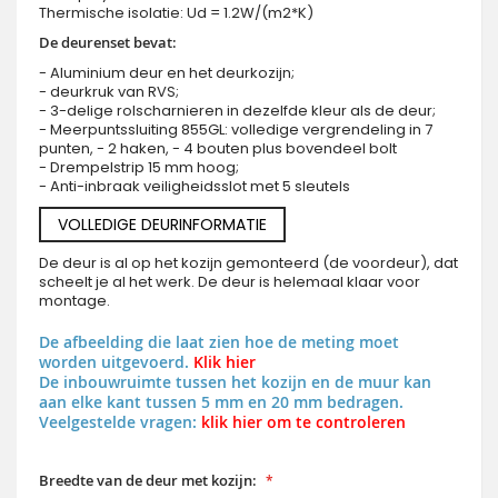
Thermische isolatie: Ud = 1.2W/(m2*K)
De deurenset bevat:
- Aluminium deur en het deurkozijn;
- deurkruk van RVS;
- 3-delige rolscharnieren in dezelfde kleur als de deur;
- Meerpuntssluiting 855GL: volledige vergrendeling in 7
punten, - 2 haken, - 4 bouten plus bovendeel bolt
- Drempelstrip 15 mm hoog;
- Anti-inbraak veiligheidsslot met 5 sleutels
VOLLEDIGE DEURINFORMATIE
De deur is al op het kozijn gemonteerd (de voordeur), dat
scheelt je al het werk. De deur is helemaal klaar voor
montage.
De afbeelding die laat zien hoe de meting moet
worden uitgevoerd.
Klik hier
De inbouwruimte tussen het kozijn en de muur kan
aan elke kant tussen 5 mm en 20 mm bedragen.
Veelgestelde vragen:
klik hier om te controleren
Breedte van de deur met kozijn: