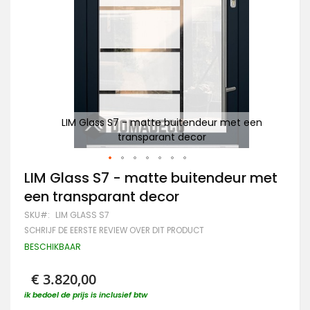
een
LIM Glass S7 - matte buitendeur met een
G
transparant decor
Ga
LIM Glass S7 - matte buitendeur met
naar
een transparant decor
het
begin
SKU
LIM GLASS S7
van
SCHRIJF DE EERSTE REVIEW OVER DIT PRODUCT
de
afbeeldingen-
BESCHIKBAAR
gallerij
€ 3.820,00
ik bedoel de prijs is inclusief btw