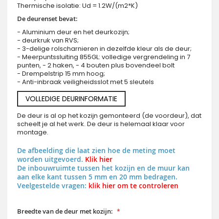
Thermische isolatie: Ud = 1.2W/(m2*K)
De deurenset bevat:
- Aluminium deur en het deurkozijn;
- deurkruk van RVS;
- 3-delige rolscharnieren in dezelfde kleur als de deur;
- Meerpuntssluiting 855GL: volledige vergrendeling in 7
punten, - 2 haken, - 4 bouten plus bovendeel bolt
- Drempelstrip 15 mm hoog;
- Anti-inbraak veiligheidsslot met 5 sleutels
VOLLEDIGE DEURINFORMATIE
De deur is al op het kozijn gemonteerd (de voordeur), dat
scheelt je al het werk. De deur is helemaal klaar voor
montage.
De afbeelding die laat zien hoe de meting moet
worden uitgevoerd.
Klik hier
De inbouwruimte tussen het kozijn en de muur kan
aan elke kant tussen 5 mm en 20 mm bedragen.
Veelgestelde vragen:
klik hier om te controleren
Breedte van de deur met kozijn: