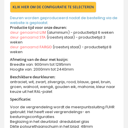
KLIK HIER OM DE CONFIGURATIE TE SELECTEREN
Deuren worden geproduceerd nadat de bestelling via de
website is geplaatst.
Productie tijd voor onze deuren:
deur genaamd
LIM
(aluminium) - productietijd 6 weken
deur genaamd
STA
(roestvrij staal) - productietijd 3
weken
deur genaamd
FARGO
(roestvrij staal) - productietijd 8
weken
Afmeting van de deur met kozijn:
Breedte van: 900mm tot 1295mm
Hoogte van: 2000mm tot 2440mm
Beschikbare deurkleuren:
antraciet, wit, zwart, zilvergrijs, rood, blauw, geel, bruin,
groen, walnoot, wengé, gouden eik, mahonie, kleur naar
keuze uit het RAL-palet
Specificatie:
Voor de vergrendeling wordt de meerpuntssluiting FUHR
gebruikt. Het heeft veel vergrendelings- en
besturingsconfiguraties.
Beglazing in het deurblad: driedubbel glas
Dikte polyurethaanschuim in het blad: 48mm