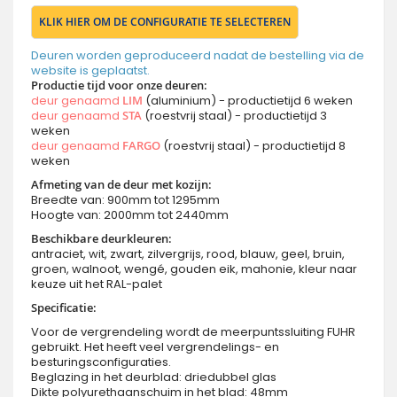
KLIK HIER OM DE CONFIGURATIE TE SELECTEREN
Deuren worden geproduceerd nadat de bestelling via de
website is geplaatst.
Productie tijd voor onze deuren:
deur genaamd
LIM
(aluminium) - productietijd 6 weken
deur genaamd
STA
(roestvrij staal) - productietijd 3
weken
deur genaamd
FARGO
(roestvrij staal) - productietijd 8
weken
Afmeting van de deur met kozijn:
Breedte van: 900mm tot 1295mm
Hoogte van: 2000mm tot 2440mm
Beschikbare deurkleuren:
antraciet, wit, zwart, zilvergrijs, rood, blauw, geel, bruin,
groen, walnoot, wengé, gouden eik, mahonie, kleur naar
keuze uit het RAL-palet
Specificatie:
Voor de vergrendeling wordt de meerpuntssluiting FUHR
gebruikt. Het heeft veel vergrendelings- en
besturingsconfiguraties.
Beglazing in het deurblad: driedubbel glas
Dikte polyurethaanschuim in het blad: 48mm