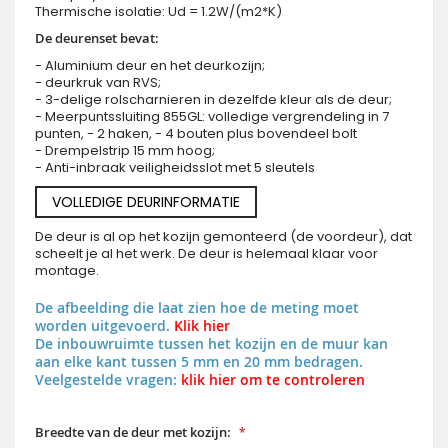
Thermische isolatie: Ud = 1.2W/(m2*K)
De deurenset bevat:
- Aluminium deur en het deurkozijn;
- deurkruk van RVS;
- 3-delige rolscharnieren in dezelfde kleur als de deur;
- Meerpuntssluiting 855GL: volledige vergrendeling in 7
punten, - 2 haken, - 4 bouten plus bovendeel bolt
- Drempelstrip 15 mm hoog;
- Anti-inbraak veiligheidsslot met 5 sleutels
VOLLEDIGE DEURINFORMATIE
De deur is al op het kozijn gemonteerd (de voordeur), dat
scheelt je al het werk. De deur is helemaal klaar voor
montage.
De afbeelding die laat zien hoe de meting moet
worden uitgevoerd.
Klik hier
De inbouwruimte tussen het kozijn en de muur kan
aan elke kant tussen 5 mm en 20 mm bedragen.
Veelgestelde vragen:
klik hier om te controleren
Breedte van de deur met kozijn: