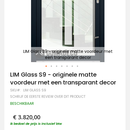
Ge
 met
LIM Glass S9 - originele matte voordeur met
S9
een transparant decor
Ga
LIM Glass S9 - originele matte
naar
voordeur met een transparant decor
het
begin
SKU
LIM GLASS S9
van
SCHRIJF DE EERSTE REVIEW OVER DIT PRODUCT
de
afbeeldingen-
BESCHIKBAAR
gallerij
€ 3.820,00
ik bedoel de prijs is inclusief btw