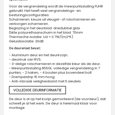
Voor de vergrendeling wordt de meerpuntssluiting FUHR
gebruikt. Het heeft veel vergrendelings- en
besturingsconfiguraties.
Scharnieren: keuze uit vleugel- of rolscharnieren en
verborgen scharnieren.
Beglazing in het deurblad: driedubbel glas
Dikte polyurethaanschuim in het blad: 70mm
Thermische isolatie: Ud = 0.7W/(m2*K)
Geluidsisolatie: 30dB
De deurenset bevat:
- Aluminium deur en het deurkozijn;
- deurkruk van RVS;
- 3-delige rolscharnieren in dezelfde kleur als de deur;
- Meerpuntssluiting 855GL: volledige vergrendeling in 7
punten, - 2 haken, - 4 bouten plus bovendeel bolt
- Drempelstrip 15 mm hoog;
- Anti-inbraak veiligheidsslot met 5 sleutels
VOLLEDIGE DEURINFORMATIE
De deur is al op het kozijn gemonteerd (de voordeur), dat
scheelt je al het werk. De deur is helemaal klaar voor
montage.