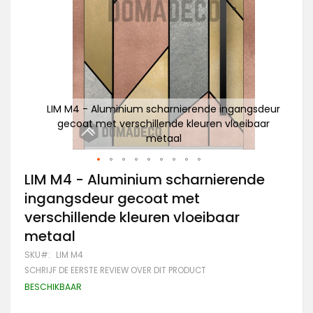
gsdeur
LIM M4 - Aluminium scharnierende ingangsdeur
Zw
baar
gecoat met verschillende kleuren vloeibaar
metaal
Ga
LIM M4 - Aluminium scharnierende
naar
ingangsdeur gecoat met
het
begin
verschillende kleuren vloeibaar
van
metaal
de
afbeeldingen-
SKU
LIM M4
gallerij
SCHRIJF DE EERSTE REVIEW OVER DIT PRODUCT
BESCHIKBAAR