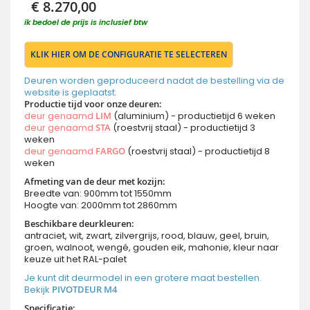
€ 8.270,00
ik bedoel de prijs is inclusief btw
KLIK HIER OM DE CONFIGURATIE TE SELECTEREN
Deuren worden geproduceerd nadat de bestelling via de
website is geplaatst.
Productie tijd voor onze deuren:
deur genaamd
LIM
(aluminium) - productietijd 6 weken
deur genaamd
STA
(roestvrij staal) - productietijd 3
weken
deur genaamd
FARGO
(roestvrij staal) - productietijd 8
weken
Afmeting van de deur met kozijn:
Breedte van: 900mm tot 1550mm
Hoogte van: 2000mm tot 2860mm
Beschikbare deurkleuren:
antraciet, wit, zwart, zilvergrijs, rood, blauw, geel, bruin,
groen, walnoot, wengé, gouden eik, mahonie, kleur naar
keuze uit het RAL-palet
Je kunt dit deurmodel in een grotere maat bestellen.
Bekijk
PIVOTDEUR M4
Specificatie: