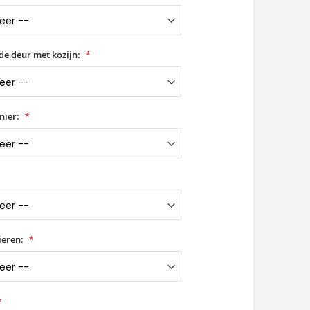
de deur met kozijn:
nier:
ieren: