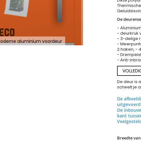
Dikte polyu
Thermische 
Geluidsisol
De deurense
- Aluminium
- deurkruk 
- 3-delige 
oderne aluminium voordeur
- Meerpunts
2 haken, - 
- Drempels
- Anti-inbra
VOLLEDI
De deur is 
scheelt je 
De afbeeld
uitgevoerd
De inbouwr
kant tuss
Veelgestel
Breedte van