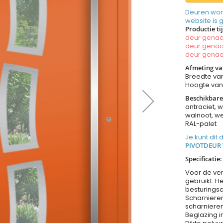
Deuren wor
website is 
Productie ti
deur gen
deur gen
deur gen
Afmeting va
Breedte va
Hoogte va
Beschikbare
antraciet, w
walnoot, we
RAL-palet
Je kunt dit
PIVOTDEUR
Specificatie:
Voor de ve
gebruikt. H
besturingsc
Scharnieren
scharnieren
Beglazing i