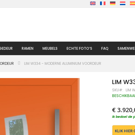
GEDEUR
RAMEN
MEUBELS
ECHTE FOTO’S
FAQ
SAMENWE
OORDEUR
LIM W334 - MODERNE ALUMINIUM VOORDEUR
LIM W3
SKU
LIM 
BESCHIKBAA
€ 3.920,
ik bedoel de p
KLIK HIER