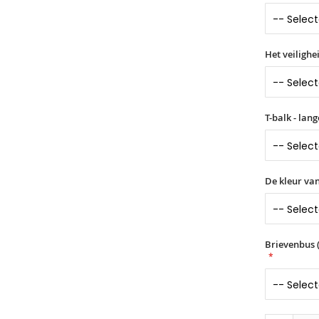
Het veilighe
T-balk - lan
De kleur van
Brievenbus (