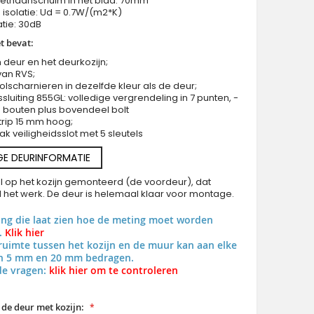
rethaanschuim in het blad: 70mm
isolatie: Ud = 0.7W/(m2*K)
atie: 30dB
t bevat:
 deur en het deurkozijn;
van RVS;
rolscharnieren in dezelfde kleur als de deur;
Moderne aluminium voordeur van goudkleurig eikenh
sluiting 855GL: volledige vergrendeling in 7 punten, -
4 bouten plus bovendeel bolt
trip 15 mm hoog;
ak veiligheidsslot met 5 sleutels
GE DEURINFORMATIE
al op het kozijn gemonteerd (de voordeur), dat
al het werk. De deur is helemaal klaar voor montage.
ing die laat zien hoe de meting moet worden
.
Klik hier
uimte tussen het kozijn en de muur kan aan elke
en 5 mm en 20 mm bedragen.
de vragen:
klik hier om te controleren
 de deur met kozijn: