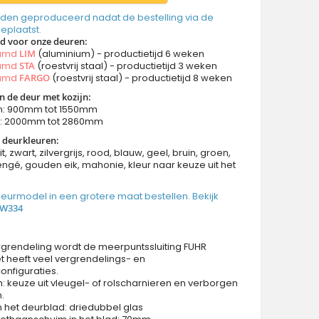
den geproduceerd nadat de bestelling via de
geplaatst.
jd voor onze deuren:
aamd
LIM
(aluminium) - productietijd 6 weken
aamd
STA
(roestvrij staal) - productietijd 3 weken
aamd
FARGO
(roestvrij staal) - productietijd 8 weken
n de deur met kozijn:
n: 900mm tot 1550mm
n: 2000mm tot 2860mm
 deurkleuren:
it, zwart, zilvergrijs, rood, blauw, geel, bruin, groen,
ngé, gouden eik, mahonie, kleur naar keuze uit het
 deurmodel in een grotere maat bestellen. Bekijk
 W334
rgrendeling wordt de meerpuntssluiting FUHR
et heeft veel vergrendelings- en
onfiguraties.
: keuze uit vleugel- of rolscharnieren en verborgen
.
n het deurblad: driedubbel glas