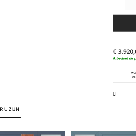
-
€ 3.920,
ik bedoel de p
VO
VE
 U ZIJN!