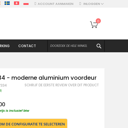
ACCOUNT AANMAKEN
INLOGGEN
Winkelwagen
0
ZOEKEN
RKING
CONTACT
34 - moderne aluminium voordeur
SCHRIJF DE EERSTE REVIEW OVER DIT PRODUCT
W334
R
00
rijs is inclusief btw
 OM DE CONFIGURATIE TE SELECTEREN