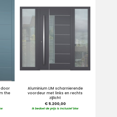
 door
Aluminium LIM scharnierende
Aluminium
om the
voordeur met links en rechts
met 
zijlicht
€ 5.200,00
ik bedo
tw
ik bedoel de prijs is inclusief btw