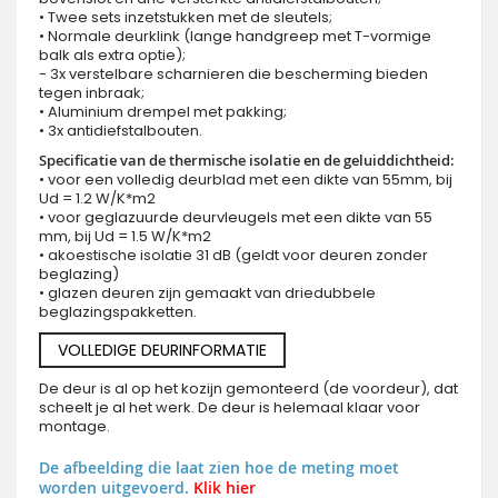
• Twee sets inzetstukken met de sleutels;
• Normale deurklink (lange handgreep met T-vormige
balk als extra optie);
- 3x verstelbare scharnieren die bescherming bieden
tegen inbraak;
• Aluminium drempel met pakking;
• 3x antidiefstalbouten.
Specificatie van de thermische isolatie en de geluiddichtheid:
• voor een volledig deurblad met een dikte van 55mm, bij
Ud = 1.2 W/K*m2
• voor geglazuurde deurvleugels met een dikte van 55
mm, bij Ud = 1.5 W/K*m2
• akoestische isolatie 31 dB (geldt voor deuren zonder
beglazing)
• glazen deuren zijn gemaakt van driedubbele
beglazingspakketten.
VOLLEDIGE DEURINFORMATIE
De deur is al op het kozijn gemonteerd (de voordeur), dat
scheelt je al het werk. De deur is helemaal klaar voor
montage.
De afbeelding die laat zien hoe de meting moet
worden uitgevoerd.
Klik hier