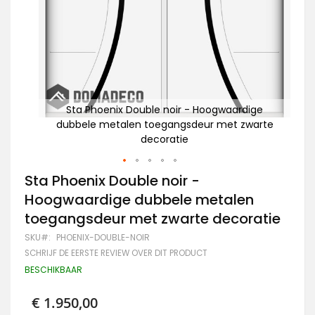
ge
Sta Phoenix Double noir - Hoogwaardige
arte
dubbele metalen toegangsdeur met zwarte
d
decoratie
Ga
Sta Phoenix Double noir -
naar
Hoogwaardige dubbele metalen
het
begin
toegangsdeur met zwarte decoratie
van
de
SKU
PHOENIX-DOUBLE-NOIR
afbeeldingen-
SCHRIJF DE EERSTE REVIEW OVER DIT PRODUCT
gallerij
BESCHIKBAAR
€ 1.950,00