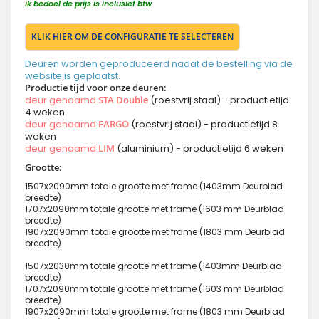
ik bedoel de prijs is inclusief btw
KLIK HIER OM DE CONFIGURATIE TE SELECTEREN
Deuren worden geproduceerd nadat de bestelling via de
website is geplaatst.
Productie tijd voor onze deuren:
deur genaamd
STA Double
(roestvrij staal) - productietijd
4 weken
deur genaamd
FARGO
(roestvrij staal) - productietijd 8
weken
deur genaamd
LIM
(aluminium) - productietijd 6 weken
Grootte:
1507x2090mm totale grootte met frame (1403mm Deurblad
breedte)
1707x2090mm totale grootte met frame (1603 mm Deurblad
breedte)
1907x2090mm totale grootte met frame (1803 mm Deurblad
breedte)
1507x2030mm totale grootte met frame (1403mm Deurblad
breedte)
1707x2090mm totale grootte met frame (1603 mm Deurblad
breedte)
1907x2090mm totale grootte met frame (1803 mm Deurblad