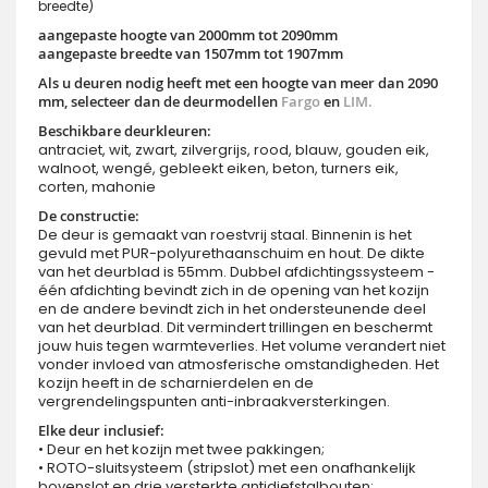
breedte)
aangepaste hoogte van 2000mm tot 2090mm
aangepaste breedte van 1507mm tot 1907mm
Als u deuren nodig heeft met een hoogte van meer dan 2090
mm, selecteer dan de deurmodellen
Fargo
en
LIM.
Beschikbare deurkleuren:
antraciet, wit, zwart, zilvergrijs, rood, blauw, gouden eik,
walnoot, wengé, gebleekt eiken, beton, turners eik,
corten, mahonie
De constructie:
De deur is gemaakt van roestvrij staal. Binnenin is het
gevuld met PUR-polyurethaanschuim en hout. De dikte
van het deurblad is 55mm. Dubbel afdichtingssysteem -
één afdichting bevindt zich in de opening van het kozijn
en de andere bevindt zich in het ondersteunende deel
van het deurblad. Dit vermindert trillingen en beschermt
jouw huis tegen warmteverlies. Het volume verandert niet
vonder invloed van atmosferische omstandigheden. Het
kozijn heeft in de scharnierdelen en de
vergrendelingspunten anti-inbraakversterkingen.
Elke deur inclusief:
• Deur en het kozijn met twee pakkingen;
• ROTO-sluitsysteem (stripslot) met een onafhankelijk
bovenslot en drie versterkte antidiefstalbouten;