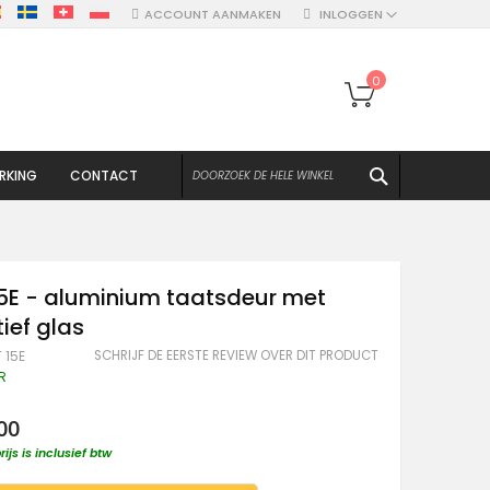
ACCOUNT AANMAKEN
INLOGGEN
Winkelwagen
0
ZOEKEN
RKING
CONTACT
5E - aluminium taatsdeur met
ief glas
SCHRIJF DE EERSTE REVIEW OVER DIT PRODUCT
 15E
R
00
rijs is inclusief btw