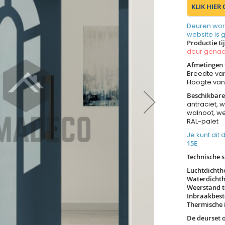
KLIK HIER
Deuren wor
website is 
Productie ti
deur gen
Afmetingen 
Breedte va
Hoogte va
Beschikbare
antraciet, w
walnoot, we
RAL-palet
Je kunt dit
15E
Technische s
Luchtdichth
Waterdichth
Weerstand t
Inbraakbest
Thermische i
De deurset 