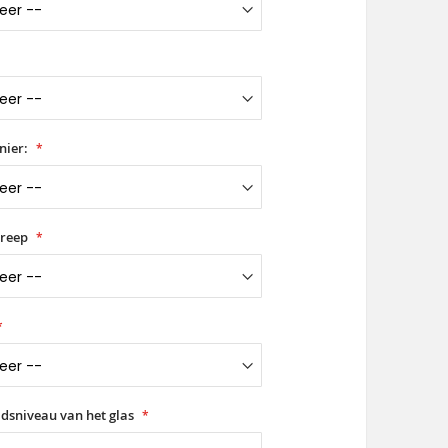
nier:
greep
idsniveau van het glas