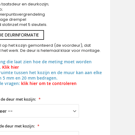
 taatsdeur en deurkozijn;
p;
vierpuntsvergrendeling
 lage drempel
slotinzet met 5 sleutels.
GE DEURINFORMATIE
PIVOT 15E - aluminium taatsdeur met decoratief gla
al op het kozijn gemonteerd (de voordeur), dat
al het werk. De deur is helemaal klaar voor montage.
ing die laat zien hoe de meting moet worden
.
Klik hier
uimte tussen het kozijn en de muur kan aan elke
en 5 mm en 20 mm bedragen.
de vragen:
klik hier om te controleren
 de deur met kozijn:
de deur met kozijn: