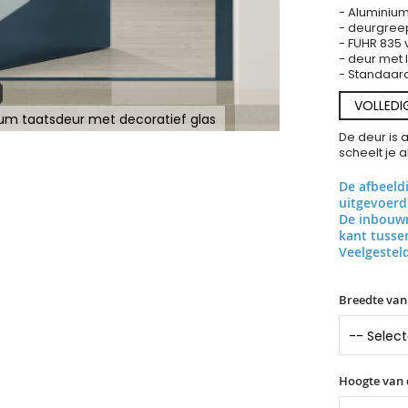
- Aluminium
- deurgree
- FUHR 835 
- deur met
- Standaard 
VOLLEDI
ium taatsdeur met decoratief glas
De deur is 
scheelt je 
De afbeeld
uitgevoerd
De inbouwr
kant tuss
Veelgestel
Breedte van
Hoogte van 