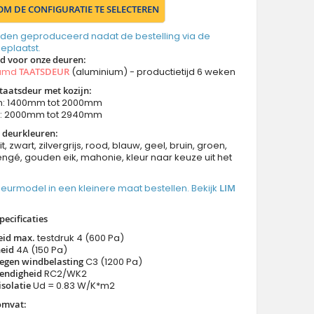
 OM DE CONFIGURATIE TE SELECTEREN
den geproduceerd nadat de bestelling via de
geplaatst.
jd voor onze deuren
:
aamd
TAATSDEUR
(aluminium) - productietijd 6 weken
taatsdeur met kozijn:
n: 1400mm tot 2000mm
n: 2000mm tot 2940mm
 deurkleuren:
it, zwart, zilvergrijs, rood, blauw, geel, bruin, groen,
ngé, gouden eik, mahonie, kleur naar keuze uit het
 deurmodel in een kleinere maat bestellen. Bekijk
LIM
pecificaties
eid max.
testdruk 4 (600 Pa)
eid
4A (150 Pa)
egen windbelasting
C3 (1200 Pa)
endigheid
RC2/WK2
solatie
Ud = 0.83 W/K*m2
omvat: