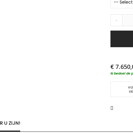
-
€ 7.650,
ik bedoel de p
VO
VE
 U ZIJN!