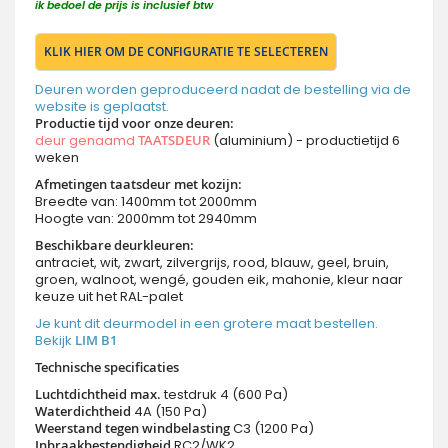
ik bedoel de prijs is inclusief btw
KLIK HIER OM DE CONFIGURATIE TE SELECTEREN
Deuren worden geproduceerd nadat de bestelling via de
website is geplaatst.
Productie tijd voor onze deuren
:
deur genaamd
TAATSDEUR
(aluminium) - productietijd 6
weken
Afmetingen taatsdeur met kozijn:
Breedte van: 1400mm tot 2000mm
Hoogte van: 2000mm tot 2940mm
Beschikbare deurkleuren:
antraciet, wit, zwart, zilvergrijs, rood, blauw, geel, bruin,
groen, walnoot, wengé, gouden eik, mahonie, kleur naar
keuze uit het RAL-palet
Je kunt dit deurmodel in een grotere maat bestellen.
Bekijk
LIM B1
Technische specificaties
Luchtdichtheid max.
testdruk 4 (600 Pa)
Waterdichtheid
4A (150 Pa)
Weerstand tegen windbelasting
C3 (1200 Pa)
Inbraakbestendigheid
RC2/WK2