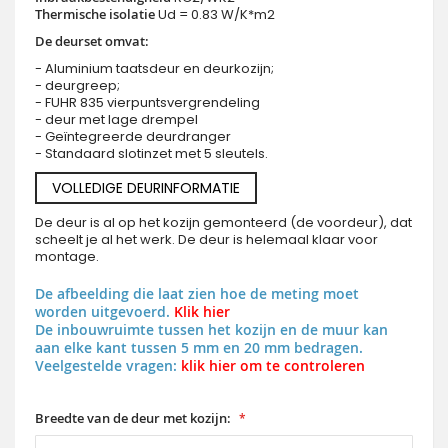
Thermische isolatie
Ud = 0.83 W/K*m2
De deurset omvat:
- Aluminium taatsdeur en deurkozijn;
- deurgreep;
- FUHR 835 vierpuntsvergrendeling
- deur met lage drempel
- Geïntegreerde deurdranger
- Standaard slotinzet met 5 sleutels.
VOLLEDIGE DEURINFORMATIE
De deur is al op het kozijn gemonteerd (de voordeur), dat
scheelt je al het werk. De deur is helemaal klaar voor
montage.
De afbeelding die laat zien hoe de meting moet
worden uitgevoerd.
Klik hier
De inbouwruimte tussen het kozijn en de muur kan
aan elke kant tussen 5 mm en 20 mm bedragen.
Veelgestelde vragen:
klik hier om te controleren
Breedte van de deur met kozijn: