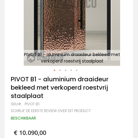
d met
PIVOT B1 - aluminium draaideur bekleed met
P
verkoperd roestvrij staalplaat
Ga
PIVOT B1 - aluminium draaideur
naar
bekleed met verkoperd roestvrij
het
begin
staalplaat
van
de
SKU
PIVOT B1
afbeeldingen-
SCHRIJF DE EERSTE REVIEW OVER DIT PRODUCT
gallerij
BESCHIKBAAR
€ 10.090,00