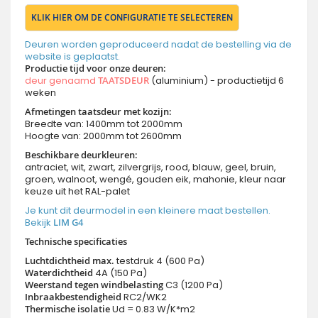
KLIK HIER OM DE CONFIGURATIE TE SELECTEREN
Deuren worden geproduceerd nadat de bestelling via de
website is geplaatst.
Productie tijd voor onze deuren
:
deur genaamd
TAATSDEUR
(aluminium) - productietijd 6
weken
Afmetingen taatsdeur met kozijn:
Breedte van: 1400mm tot 2000mm
Hoogte van: 2000mm tot 2600mm
Beschikbare deurkleuren:
antraciet, wit, zwart, zilvergrijs, rood, blauw, geel, bruin,
groen, walnoot, wengé, gouden eik, mahonie, kleur naar
keuze uit het RAL-palet
Je kunt dit deurmodel in een kleinere maat bestellen.
Bekijk
LIM G4
Technische specificaties
Luchtdichtheid max.
testdruk 4 (600 Pa)
Waterdichtheid
4A (150 Pa)
Weerstand tegen windbelasting
C3 (1200 Pa)
Inbraakbestendigheid
RC2/WK2
Thermische isolatie
Ud = 0.83 W/K*m2