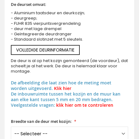
De deurset omvat:
- Aluminium taatsdeur en deurkozijn;
- deurgreep;
- FUHR 835 vierpuntsvergrendeling
- deur met lage drempel
- Geïntegreerde deurdranger
- Standaard slotinzet met 5 sleutels.
VOLLEDIGE DEURINFORMATIE
De deur is al op het kozijn gemonteerd (de voordeur), dat
scheelt je al het werk. De deur is helemaal klaar voor
montage.
De afbeelding die laat zien hoe de meting moet
worden uitgevoerd.
Klik hier
De inbouwruimte tussen het kozijn en de muur kan
aan elke kant tussen 5 mm en 20 mm bedragen.
Veelgestelde vragen:
klik hier om te controleren
Breedte van de deur met kozijn: