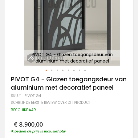
n
PIVOT G4 - Glazen toegangsdeur van
aluminium met decoratief paneel
Ga
PIVOT G4 - Glazen toegangsdeur van
naar
aluminium met decoratief paneel
het
begin
SKU
PIVOT G4
van
SCHRIJF DE EERSTE REVIEW OVER DIT PRODUCT
de
afbeeldingen-
BESCHIKBAAR
gallerij
€ 8.900,00
ik bedoel de prijs is inclusief btw