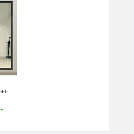
chts
tw