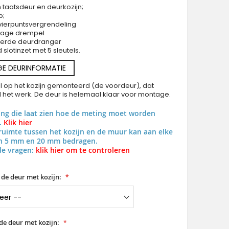
 taatsdeur en deurkozijn;
p;
vierpuntsvergrendeling
 lage drempel
eerde deurdranger
slotinzet met 5 sleutels.
PIVOT G5 - Glazen aluminium draaideur met tijgermotief in deco
GE DEURINFORMATIE
al op het kozijn gemonteerd (de voordeur), dat
al het werk. De deur is helemaal klaar voor montage.
ing die laat zien hoe de meting moet worden
.
Klik hier
uimte tussen het kozijn en de muur kan aan elke
en 5 mm en 20 mm bedragen.
de vragen:
klik hier om te controleren
 de deur met kozijn:
de deur met kozijn: