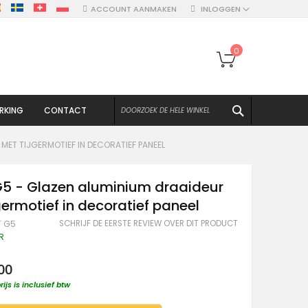
ACCOUNT AANMAKEN
INLOGGEN
Winkelwagen
0
ZOEKEN
RKING
CONTACT
 MET TIJGERMOTIEF IN DECORATIEF PANEEL
G5 - Glazen aluminium draaideur
germotief in decoratief paneel
SCHRIJF DE EERSTE REVIEW OVER DIT PRODUCT
T G5
R
00
rijs is inclusief btw