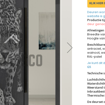
KLIK HIER
Deuren wor
website is 
Productie ti
deur gen
Afmetingen 
Breedte va
Hoogte va
Beschikbare
antraciet, w
walnoot, we
RAL-palet
Je kunt dit
G5
Technische s
Luchtdichth
Waterdichth
Weerstand t
Inbraakbest
Thermische i
De deurset 