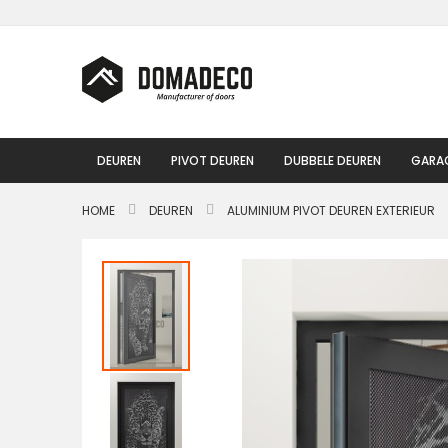
Ga
naar
de
inhoud
DEUREN
PIVOT DEUREN
DUBBELE DEUREN
GARA
HOME
DEUREN
ALUMINIUM PIVOT DEUREN EXTERIEUR
Ga
naar
het
einde
van
de
afbeeldingen-
gallerij