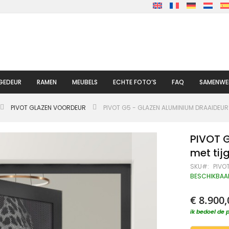
GEDEUR
RAMEN
MEUBELS
ECHTE FOTO’S
FAQ
SAMENWE
PIVOT GLAZEN VOORDEUR
PIVOT G5 - GLAZEN ALUMINIUM DRAAIDEUR
PIVOT 
met tij
SKU
PIVO
BESCHIKBAA
€ 8.900,
ik bedoel de p