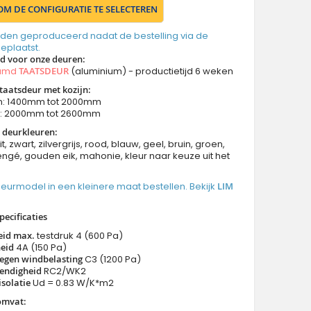
 OM DE CONFIGURATIE TE SELECTEREN
den geproduceerd nadat de bestelling via de
geplaatst.
jd voor onze deuren
:
aamd
TAATSDEUR
(aluminium) - productietijd 6 weken
taatsdeur met kozijn:
n: 1400mm tot 2000mm
n: 2000mm tot 2600mm
 deurkleuren:
it, zwart, zilvergrijs, rood, blauw, geel, bruin, groen,
ngé, gouden eik, mahonie, kleur naar keuze uit het
 deurmodel in een kleinere maat bestellen. Bekijk
LIM
pecificaties
eid max.
testdruk 4 (600 Pa)
eid
4A (150 Pa)
egen windbelasting
C3 (1200 Pa)
endigheid
RC2/WK2
solatie
Ud = 0.83 W/K*m2
omvat: