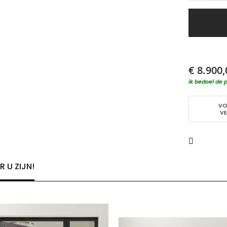
€ 8.900,
ik bedoel de p
VO
VE
 U ZIJN!