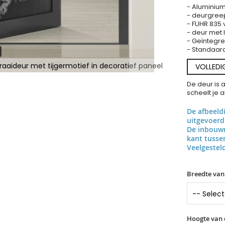
- Aluminium
- deurgree
- FUHR 835 
- deur met
- Geïntegr
- Standaard 
aaideur met tijgermotief in decoratief paneel
VOLLEDI
De deur is 
scheelt je 
De afbeeld
uitgevoerd
De inbouwr
kant tuss
Veelgestel
Breedte van
Hoogte van 