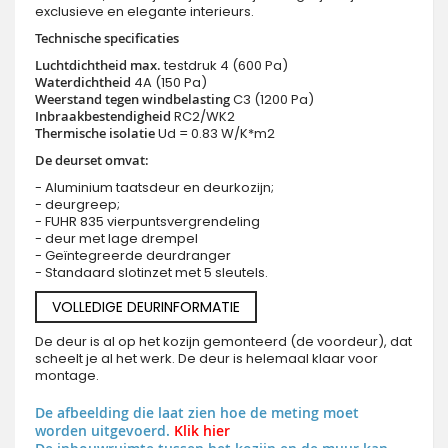
exclusieve en elegante interieurs.
Technische specificaties
Luchtdichtheid max.
testdruk 4 (600 Pa)
Waterdichtheid
4A (150 Pa)
Weerstand tegen windbelasting
C3 (1200 Pa)
Inbraakbestendigheid
RC2/WK2
Thermische isolatie
Ud = 0.83 W/K*m2
De deurset omvat:
- Aluminium taatsdeur en deurkozijn;
- deurgreep;
- FUHR 835 vierpuntsvergrendeling
- deur met lage drempel
- Geïntegreerde deurdranger
- Standaard slotinzet met 5 sleutels.
VOLLEDIGE DEURINFORMATIE
De deur is al op het kozijn gemonteerd (de voordeur), dat
scheelt je al het werk. De deur is helemaal klaar voor
montage.
De afbeelding die laat zien hoe de meting moet
worden uitgevoerd.
Klik hier