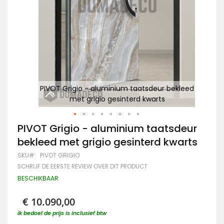
leed
PIVOT Grigio - aluminium taatsdeur bekleed
P
met grigio gesinterd kwarts
Ga
PIVOT Grigio - aluminium taatsdeur
naar
bekleed met grigio gesinterd kwarts
het
begin
SKU
PIVOT GRIGIO
van
SCHRIJF DE EERSTE REVIEW OVER DIT PRODUCT
de
afbeeldingen-
BESCHIKBAAR
gallerij
€ 10.090,00
ik bedoel de prijs is inclusief btw