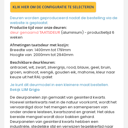
KLIK HIER OM DE CONFIGURATIE TE SELECTEREN
Deuren worden geproduceerd nadat de bestelling via de
website is geplaatst.
Productie tijd voor onze deuren
:
deur genaamd
TAATSDEUR
(aluminium) - productietijd 6
weken
Afmetingen taatsdeur met kozijn:
Breedte van: 1400mm tot 1791mm
Hoogte van: 2000mm tot 2940mm
Beschikbare deurkleuren:
antraciet, wit, zwart, zilvergrijs, rood, blauw, geel, bruin,
groen, walnoot, wengé, gouden eik, mahonie, kleur naar
keuze uit het RAL-palet
Je kunt dit deurmodel in een kleinere maat bestellen.
Bekijk
LIM Grigio
De deurpanelen zijn gemaakt van gesinterd kwarts.
Hoewel sinterkwarts niet in de natuur voorkomt, wordt het
vervaardigd door het mengen en samenpersen van
onder andere leisteen, kwartszand en graniet. Het aldus
bereide mengsel wordt door bakken gehard.
Deurpanelen van gesinterd kwarts hebben een
industriële, stedelijke stijl en verwijzen tegelijkertijd naar