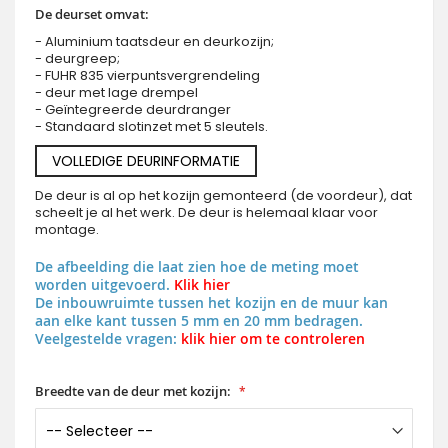
De deurset omvat:
- Aluminium taatsdeur en deurkozijn;
- deurgreep;
- FUHR 835 vierpuntsvergrendeling
- deur met lage drempel
- Geïntegreerde deurdranger
- Standaard slotinzet met 5 sleutels.
VOLLEDIGE DEURINFORMATIE
De deur is al op het kozijn gemonteerd (de voordeur), dat
scheelt je al het werk. De deur is helemaal klaar voor
montage.
De afbeelding die laat zien hoe de meting moet
worden uitgevoerd.
Klik hier
De inbouwruimte tussen het kozijn en de muur kan
aan elke kant tussen 5 mm en 20 mm bedragen.
Veelgestelde vragen:
klik hier om te controleren
Breedte van de deur met kozijn: