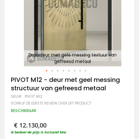
ctuur
Draaideur met gele messing textuur van
P
gefreesd metaal
Ga
PIVOT M12 - deur met geel messing
naar
structuur van gefreesd metaal
het
begin
SKU
PIVOT M12
van
SCHRIJF DE EERSTE REVIEW OVER DIT PRODUCT
de
afbeeldingen-
BESCHIKBAAR
gallerij
€ 12.130,00
ik bedoel de prijs is inclusief btw