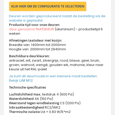
KLIK HIER OM DE CONFIGURATIE TE SELECTEREN
Deuren worden geproduceerd nadat de bestelling via de
website is geplaatst.
Productie tijd voor onze deuren
:
deur genaamd
TAATSDEUR
(aluminium) - productietijd 6
weken
Afmetingen taatsdeur met kozijn:
Breedte van: 1400mm tot 2000mm
Hoogte van: 2000mm tot 2940mm
Beschikbare deurkleuren:
antraciet, wit, zwart, zilvergrijs, rood, blauw, geel, bruin,
groen, walnoot, wengé, gouden eik, mahonie, kleur naar
keuze uit het RAL-palet
Je kunt dit deurmodel in een kleinere maat bestellen.
Bekijk
LIM M12
Technische specificaties
Luchtdichtheid max.
testdruk 4 (600 Pa)
Waterdichtheid
4A (150 Pa)
Weerstand tegen windbelasting
C3 (1200 Pa)
Inbraakbestendigheid
RC2/WK2
Thermische isolatie
Ud = 0.83 W/K*m2