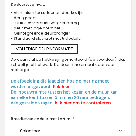
De deurset omvat:
- Aluminium taatsdeur en deurkozijn;
- deurgreep;
- FUHR 835 vierpuntsvergrendeling
- deur met lage drempel
- Geïntegreerde deurdranger
- Standaard slotinzet met 5 sleutels.
VOLLEDIGE DEURINFORMATIE
De deur is al op het kozijn gemonteerd (de voordeur), dat
scheelt je al het werk. De deur is helemaal klaar voor
montage.
De afbeelding die laat zien hoe de meting moet
worden uitgevoerd.
Klik hier
De inbouwruimte tussen het kozijn en de muur kan
aan elke kant tussen 5 mm en 20 mm bedragen.
Veelgestelde vragen:
klik hier om te controleren
Breedte van de deur met kozijn: