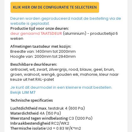
KLIK HIER OM DE CONFIGURATIE TE SELECTEREN
Deuren worden geproduceerd nadat de bestelling via de
website is geplaatst.
Productie tijd voor onze deuren
:
deur genaamd
TAATSDEUR
(aluminium) - productietijd 6
weken
Afmetingen taatsdeur met kozijn:
Breedte van: 1400mm tot 2000mm
Hoogte van: 2000mm tot 2940mm
Beschikbare deurkleuren:
antraciet, wit, zwart, zilvergrijs, rood, blauw, geel, bruin,
groen, walnoot, wengé, gouden eik, mahonie, kleur naar
keuze uit het RAL-palet
Je kunt dit deurmodel in een kleinere maat bestellen.
Bekijk
LIM M7
Technische specificaties
Luchtdichtheid max.
testdruk 4 (600 Pa)
Waterdichtheid
4A (150 Pa)
Weerstand tegen windbelasting
C3 (1200 Pa)
Inbraakbestendigheid
RC2/WK2
Thermische isolatie
Ud = 0.83 W/K*m2