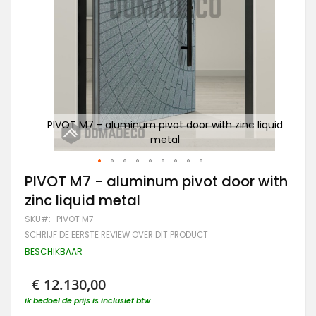
liquid
PIVOT M7 - aluminum pivot door with zinc liquid
PI
metal
Ga
PIVOT M7 - aluminum pivot door with
naar
zinc liquid metal
het
begin
SKU
PIVOT M7
van
SCHRIJF DE EERSTE REVIEW OVER DIT PRODUCT
de
afbeeldingen-
BESCHIKBAAR
gallerij
€ 12.130,00
ik bedoel de prijs is inclusief btw