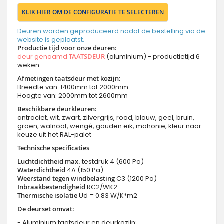
KLIK HIER OM DE CONFIGURATIE TE SELECTEREN
Deuren worden geproduceerd nadat de bestelling via de
website is geplaatst.
Productie tijd voor onze deuren
:
deur genaamd
TAATSDEUR
(aluminium) - productietijd 6
weken
Afmetingen taatsdeur met kozijn:
Breedte van: 1400mm tot 2000mm
Hoogte van: 2000mm tot 2600mm
Beschikbare deurkleuren:
antraciet, wit, zwart, zilvergrijs, rood, blauw, geel, bruin,
groen, walnoot, wengé, gouden eik, mahonie, kleur naar
keuze uit het RAL-palet
Technische specificaties
Luchtdichtheid max.
testdruk 4 (600 Pa)
Waterdichtheid
4A (150 Pa)
Weerstand tegen windbelasting
C3 (1200 Pa)
Inbraakbestendigheid
RC2/WK2
Thermische isolatie
Ud = 0.83 W/K*m2
De deurset omvat:
- Aluminium taatsdeur en deurkozijn;