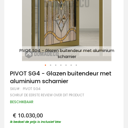
minium
PIVOT SG4 - Glazen buitendeur met aluminium
G
scharnier
Ga
PIVOT SG4 - Glazen buitendeur met
naar
aluminium scharnier
het
begin
SKU
PIVOT SG4
van
SCHRIJF DE EERSTE REVIEW OVER DIT PRODUCT
de
afbeeldingen-
BESCHIKBAAR
gallerij
€ 10.030,00
ik bedoel de prijs is inclusief btw