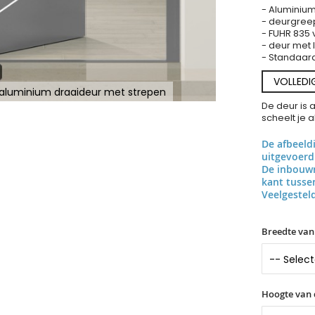
- Aluminium
- deurgree
- FUHR 835 
- deur met
- Standaard 
VOLLEDI
 aluminium draaideur met strepen
De deur is 
scheelt je 
De afbeeld
uitgevoerd
De inbouwr
kant tuss
Veelgestel
Breedte van
Hoogte van 