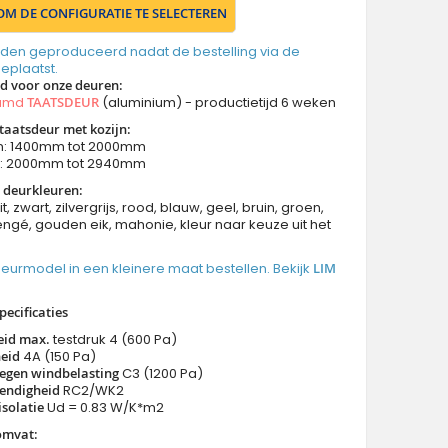
 OM DE CONFIGURATIE TE SELECTEREN
den geproduceerd nadat de bestelling via de
geplaatst.
jd voor onze deuren
:
aamd
TAATSDEUR
(aluminium) - productietijd 6 weken
taatsdeur met kozijn:
n: 1400mm tot 2000mm
n: 2000mm tot 2940mm
 deurkleuren:
it, zwart, zilvergrijs, rood, blauw, geel, bruin, groen,
ngé, gouden eik, mahonie, kleur naar keuze uit het
 deurmodel in een kleinere maat bestellen. Bekijk
LIM
pecificaties
eid max.
testdruk 4 (600 Pa)
eid
4A (150 Pa)
egen windbelasting
C3 (1200 Pa)
endigheid
RC2/WK2
solatie
Ud = 0.83 W/K*m2
omvat: