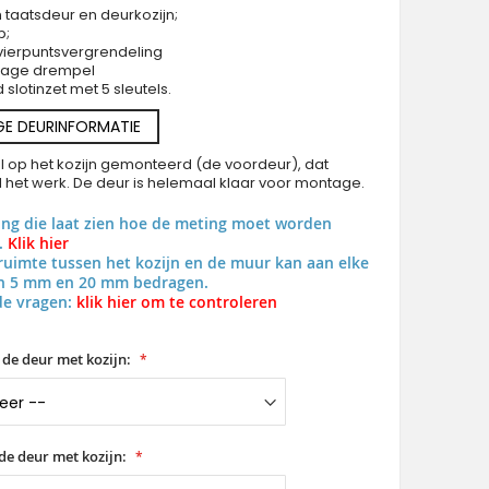
 taatsdeur en deurkozijn;
p;
vierpuntsvergrendeling
 lage drempel
slotinzet met 5 sleutels.
GE DEURINFORMATIE
PIVOT Vario-inox - aluminium draaideur met strepe
al op het kozijn gemonteerd (de voordeur), dat
al het werk. De deur is helemaal klaar voor montage.
ing die laat zien hoe de meting moet worden
.
Klik hier
uimte tussen het kozijn en de muur kan aan elke
en 5 mm en 20 mm bedragen.
de vragen:
klik hier om te controleren
 de deur met kozijn:
de deur met kozijn: