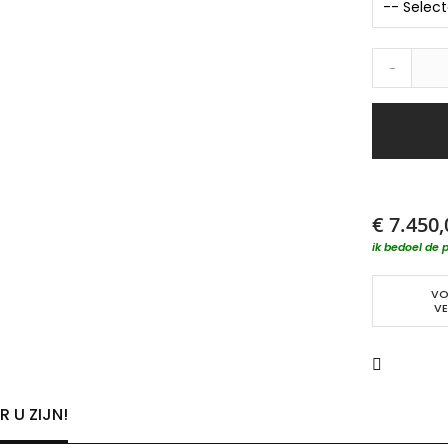
-
€ 7.450,
ik bedoel de p
VO
VE
 U ZIJN!