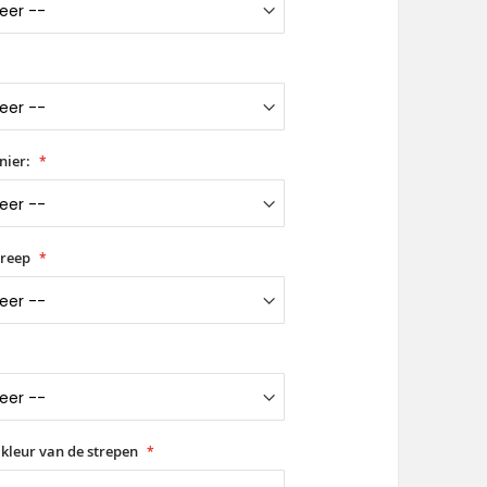
nier:
greep
 kleur van de strepen