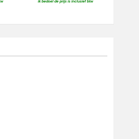
tw
ik bedoel de prijs is inclusief btw
ik bedo