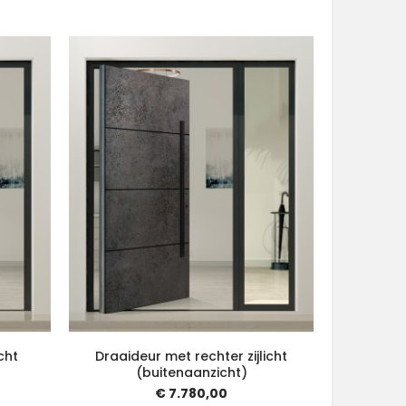
cht
Draaideur met rechter zijlicht
Draaide
(buitenaanzicht)
€ 7.780,00