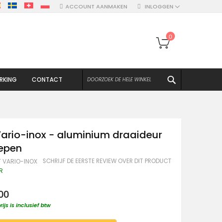
ACCOUNT AANMAKEN
INLOGGEN
Winkelwagen
0
ZOEKEN
RKING
CONTACT
ario-inox - aluminium draaideur
repen
SCHRIJF DE EERSTE REVIEW OVER DIT PRODUCT
T VARIO-INOX
R
00
rijs is inclusief btw