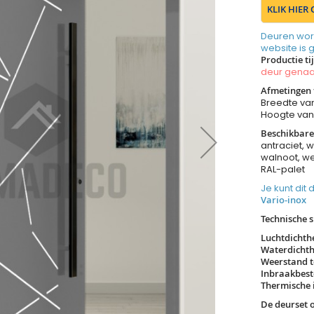
KLIK HIER
Deuren wor
website is 
Productie ti
deur gen
Afmetingen 
Breedte va
Hoogte va
Beschikbare
antraciet, w
walnoot, we
RAL-palet
Je kunt dit
Vario-inox
Technische s
Luchtdichth
Waterdichth
Weerstand t
Inbraakbest
Thermische i
De deurset 