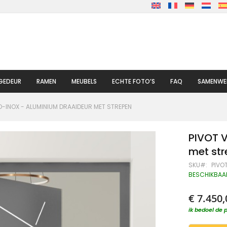
GEDEUR
RAMEN
MEUBELS
ECHTE FOTO’S
FAQ
SAMENWE
O-INOX - ALUMINIUM DRAAIDEUR MET STREPEN
PIVOT V
met st
SKU
PIVO
BESCHIKBAA
€ 7.450,
ik bedoel de p