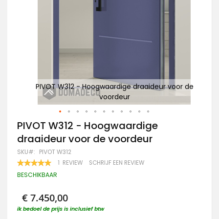
or de
PIVOT W312 - Hoogwaardige draaideur voor de
PI
voordeur
Ga
PIVOT W312 - Hoogwaardige
naar
draaideur voor de voordeur
het
begin
SKU
PIVOT W312
van
WAARDERING:
1
REVIEW
SCHRIJF EEN REVIEW
de
100
100
% OF
afbeeldingen-
BESCHIKBAAR
gallerij
€ 7.450,00
ik bedoel de prijs is inclusief btw