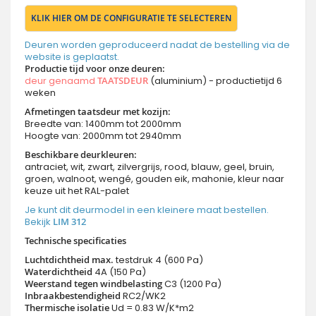
KLIK HIER OM DE CONFIGURATIE TE SELECTEREN
Deuren worden geproduceerd nadat de bestelling via de
website is geplaatst.
Productie tijd voor onze deuren
:
deur genaamd
TAATSDEUR
(aluminium) - productietijd 6
weken
Afmetingen taatsdeur met kozijn:
Breedte van: 1400mm tot 2000mm
Hoogte van: 2000mm tot 2940mm
Beschikbare deurkleuren:
antraciet, wit, zwart, zilvergrijs, rood, blauw, geel, bruin,
groen, walnoot, wengé, gouden eik, mahonie, kleur naar
keuze uit het RAL-palet
Je kunt dit deurmodel in een kleinere maat bestellen.
Bekijk
LIM 312
Technische specificaties
Luchtdichtheid max.
testdruk 4 (600 Pa)
Waterdichtheid
4A (150 Pa)
Weerstand tegen windbelasting
C3 (1200 Pa)
Inbraakbestendigheid
RC2/WK2
Thermische isolatie
Ud = 0.83 W/K*m2