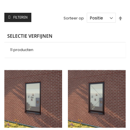
Van
FILTEREN
Sorteer op
ho
naa
laa
SELECTIE VERFIJNEN
sor
11
producten