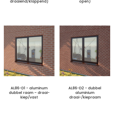
draaiend/klappend)
open)
AL86-D1 - aluminum
AL86-D2 - dubbel
dubbel raam – draai-
aluminium
kiep/vast
draai-/kiepraam