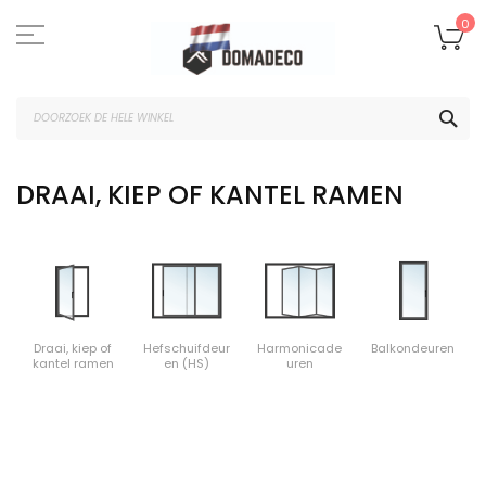
Ga
naar
W
0
de
inhoud
ZOE
DRAAI, KIEP OF KANTEL RAMEN
Draai, kiep of
Hefschuifdeur
Harmonicade
Balkondeuren
kantel ramen
en (HS)
uren