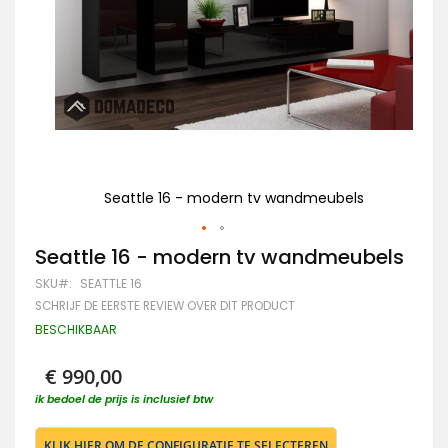
Seattle 16 - modern tv wandmeubels
Ga
Seattle 16 - modern tv wandmeubels
naar
SKU
SEATTLE 16
het
begin
SCHRIJF DE EERSTE REVIEW OVER DIT PRODUCT
van
BESCHIKBAAR
de
afbeeldingen-
gallerij
€ 990,00
ik bedoel de prijs is inclusief btw
KLIK HIER OM DE CONFIGURATIE TE SELECTEREN