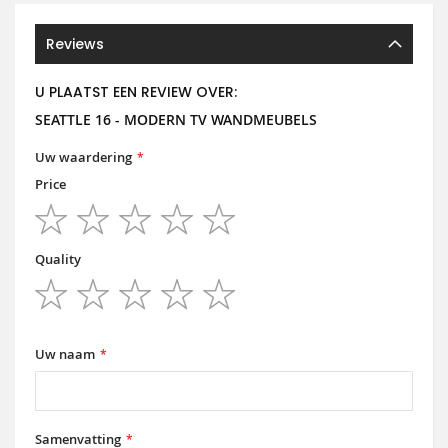
Reviews
U PLAATST EEN REVIEW OVER:
SEATTLE 16 - MODERN TV WANDMEUBELS
Uw waardering
Price
1
2
3
4
5
star
stars
stars
stars
stars
Quality
1
2
3
4
5
star
stars
stars
stars
stars
Uw naam
Samenvatting