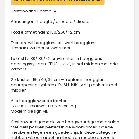
Kastenwand Seattle 14
Afmetingen : hoogte / breedte / diepte
Totale afmetingen: 180/260/42 cm
Fronten: wit hoogglans of zwart hoogglans
Lichaam: wit mat of zwart mat
1 x kast tv: 30/180/42 cm-fronten in hoogglans
openingssysteem "PUSH-klik", in het midden met drie
kamers.
2 x kasten: 180/40/30 cm – fronten in hoogglans,
deuropening systeem "PUSH-klik", vier planken in het
midden.
Alle hoogglanzende fronten
INCLUSIEF blauwe LED-verlichting
Modern design MDF
Kastenwand gemaakt van hoogwaardige materialen.
Meubels passen perfect in de woonkamer. Goede
meubelen tegen een goede prijs. In deze categorie
hebben wij een groot aanbod van meubelen zoals