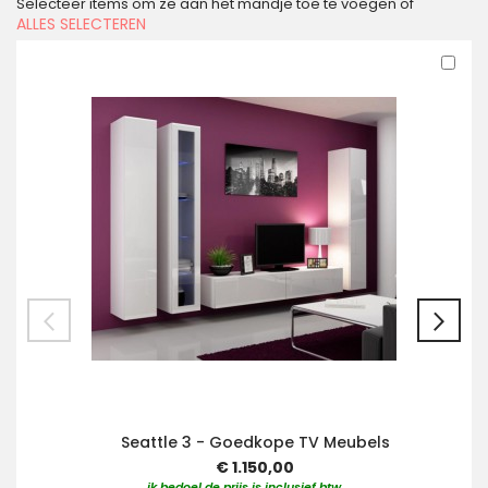
Selecteer items om ze aan het mandje toe te voegen of
ALLES SELECTEREN
In
Win
Seattle 3 - Goedkope TV Meubels
€ 1.150,00
ik bedoel de prijs is inclusief btw