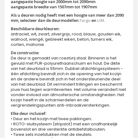
aangepaste hoogte van 2000mm tot 2090mm
aangepaste breedte van 1507mm tot 1907mm
Als u deuren nodig heeft met een hoogte van meer dan 2090
mm, selecteer dan de deurmodellen
Fargo
en
LIM.
Beschikbare deurkleuren:
antraciet, wit, zwart, zilvergrijs, rood, blauw, gouden eik,
walnoot, wengé, gebleekt eiken, beton, turners eik,
corten, mahonie
De constructie:
De deur is gemaakt van roestvrij staal. Binnenin is het
gevuld met PUR-polyurethaanschuim en hout. De dikte
van het deurblad is 55mm. Dubbel afdichtingssysteem -
één afdichting bevindt zich in de opening van het kozijn
en de andere bevindt zich in het ondersteunende deel
van het deurblad. Dit vermindert trillingen en beschermt
jouw huis tegen warmteverlies. Het volume verandert niet
vonder invloed van atmosferische omstandigheden. Het
kozijn heeft in de scharnierdelen en de
vergrendelingspunten anti-inbraakversterkingen.
Elke deur inclusief:
• Deur en het kozijn met twee pakkingen;
• ROTO-sluitsysteem (stripslot) met een onafhankelijk
bovenslot en drie versterkte antidiefstalbouten;
• Twee sets inzetstukken met de sleutels;