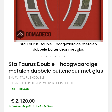
alen
Sta Taurus Double - hoogwaardige metalen
dubbele buitendeur met glas
Ga
Sta Taurus Double - hoogwaardige
naar
metalen dubbele buitendeur met glas
het
begin
SKU
TAURUS-DOUBLE
van
SCHRIJF DE EERSTE REVIEW OVER DIT PRODUCT
de
afbeeldingen-
BESCHIKBAAR
gallerij
€ 2.120,00
ik bedoel de prijs is inclusief btw