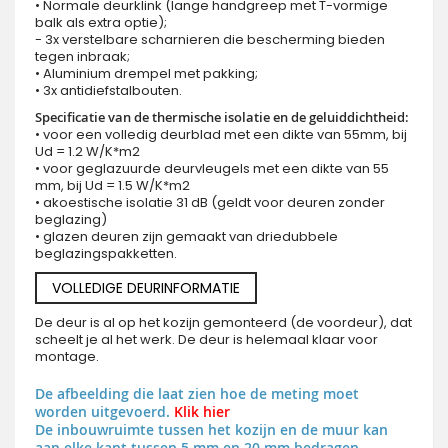
• Normale deurklink (lange handgreep met T-vormige
balk als extra optie);
- 3x verstelbare scharnieren die bescherming bieden
tegen inbraak;
• Aluminium drempel met pakking;
• 3x antidiefstalbouten.
Specificatie van de thermische isolatie en de geluiddichtheid:
• voor een volledig deurblad met een dikte van 55mm, bij
Ud = 1.2 W/K*m2
• voor geglazuurde deurvleugels met een dikte van 55
mm, bij Ud = 1.5 W/K*m2
• akoestische isolatie 31 dB (geldt voor deuren zonder
beglazing)
• glazen deuren zijn gemaakt van driedubbele
beglazingspakketten.
VOLLEDIGE DEURINFORMATIE
De deur is al op het kozijn gemonteerd (de voordeur), dat
scheelt je al het werk. De deur is helemaal klaar voor
montage.
De afbeelding die laat zien hoe de meting moet
worden uitgevoerd.
Klik hier
De inbouwruimte tussen het kozijn en de muur kan
aan elke kant tussen 5 mm en 20 mm bedragen.