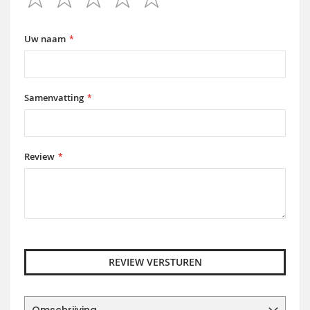
1
2
3
4
5
star
stars
stars
stars
stars
Uw naam
Samenvatting
Review
REVIEW VERSTUREN