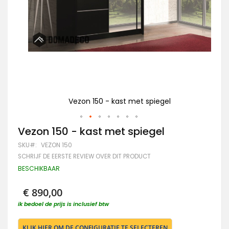
Vezon 150 - kast met spiegel
Ga
Vezon 150 - kast met spiegel
naar
SKU
VEZON 150
het
begin
SCHRIJF DE EERSTE REVIEW OVER DIT PRODUCT
van
BESCHIKBAAR
de
afbeeldingen-
gallerij
€ 890,00
ik bedoel de prijs is inclusief btw
KLIK HIER OM DE CONFIGURATIE TE SELECTEREN