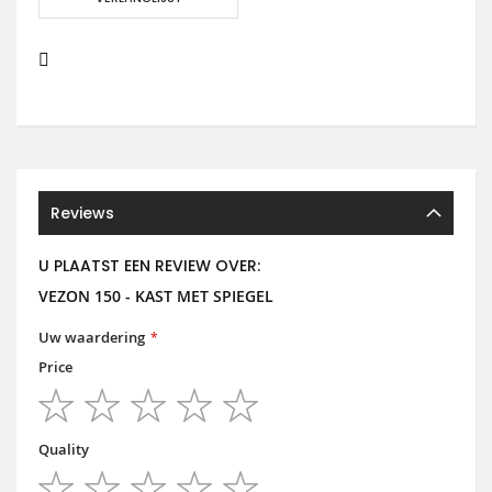
Reviews
U PLAATST EEN REVIEW OVER:
VEZON 150 - KAST MET SPIEGEL
Uw waardering
Price
1
2
3
4
5
star
stars
stars
stars
stars
Quality