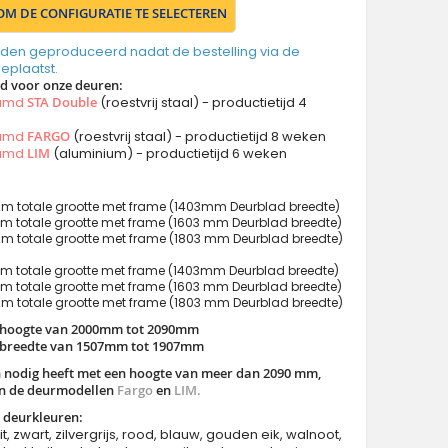
 OM DE CONFIGURATIE TE SELECTEREN
den geproduceerd nadat de bestelling via de
geplaatst.
jd voor onze deuren:
aamd
STA Double
(roestvrij staal) - productietijd 4
aamd
FARGO
(roestvrij staal) - productietijd 8 weken
aamd
LIM
(aluminium) - productietijd 6 weken
 totale grootte met frame (1403mm Deurblad breedte)
 totale grootte met frame (1603 mm Deurblad breedte)
 totale grootte met frame (1803 mm Deurblad breedte)
 totale grootte met frame (1403mm Deurblad breedte)
 totale grootte met frame (1603 mm Deurblad breedte)
 totale grootte met frame (1803 mm Deurblad breedte)
 hoogte van 2000mm tot 2090mm
 breedte van 1507mm tot 1907mm
n nodig heeft met een hoogte van meer dan 2090 mm,
an de deurmodellen
Fargo
en
LIM.
 deurkleuren:
it, zwart, zilvergrijs, rood, blauw, gouden eik, walnoot,