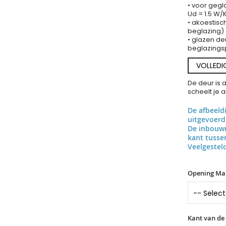
• voor gegl
Ud = 1.5 W
• akoestisc
beglazing)
• glazen de
beglazings
VOLLEDI
De deur is 
scheelt je 
De afbeeld
uitgevoerd
De inbouwr
kant tuss
Veelgestel
Opening Ma
Kant van de 