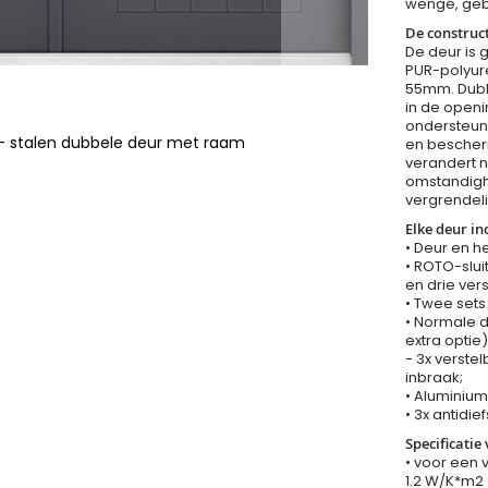
wengé, gebl
De construct
De deur is 
PUR-polyure
55mm. Dubbe
in de openi
ondersteune
 - stalen dubbele deur met raam
en bescher
verandert n
omstandighe
vergrendeli
Elke deur inc
• Deur en h
• ROTO-slui
en drie vers
• Twee sets
• Normale d
extra optie)
- 3x verste
inbraak;
• Aluminiu
• 3x antidie
Specificatie
• voor een 
1.2 W/K*m2