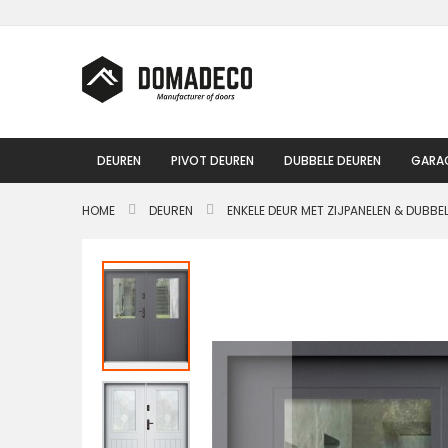
Ga
naar
de
inhoud
DEUREN
PIVOT DEUREN
DUBBELE DEUREN
GARA
HOME
DEUREN
ENKELE DEUR MET ZIJPANELEN & DUBBE
Ga
naar
het
einde
van
de
afbeeldingen-
gallerij