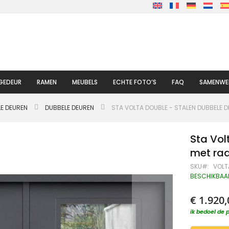
GEDEUR
RAMEN
MEUBELS
ECHTE FOTO’S
FAQ
SAMENWE
LE DEUREN
DUBBELE DEUREN
STA VOLTA DOUBLE - STALEN DUBBELE 
Sta Vol
met ra
SKU
VOLT
BESCHIKBAA
€ 1.920,
ik bedoel de p