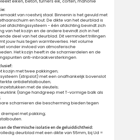
eekt eiken, beton, turners eik, corten, mahonie
ie:
gemaakt van roestvrij staal. Binnenin is het gevuld met
thaanschuim en hout. De dikte van het deurblad is
l afdichtingssysteem - één afdichting bevindt zich
ng van het kozijn en de andere bevindt zich in het
nde deel van het deurblad. Dit vermindert trillingen
Sta Volta Double - stalen dubbele deur met raam
mt jouw huis tegen warmteverlies. Het volume
iet vonder invloed van atmosferische
den. Het kozijn heeft in de scharnierdelen en de
ngspunten anti-inbraakversterkingen.
lusief:
et kozijn met twee pakkingen;
tsysteem (stripslot) met een onafhankelijk bovenslot
terkte antidiefstalbouten;
 inzetstukken met de sleutels;
eurklink (lange handgreep met T-vormige balk als
;
lbare scharnieren die bescherming bieden tegen
m drempel met pakking;
fstalbouten.
 van de thermische isolatie en de geluiddichtheid:
volledig deurblad met een dikte van 55mm, bij Ud =