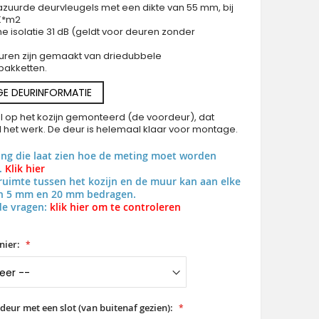
azuurde deurvleugels met een dikte van 55 mm, bij
/K*m2
he isolatie 31 dB (geldt voor deuren zonder
uren zijn gemaakt van driedubbele
pakketten.
GE DEURINFORMATIE
al op het kozijn gemonteerd (de voordeur), dat
al het werk. De deur is helemaal klaar voor montage.
ing die laat zien hoe de meting moet worden
.
Klik hier
uimte tussen het kozijn en de muur kan aan elke
en 5 mm en 20 mm bedragen.
de vragen:
klik hier om te controleren
nier:
deur met een slot (van buitenaf gezien):