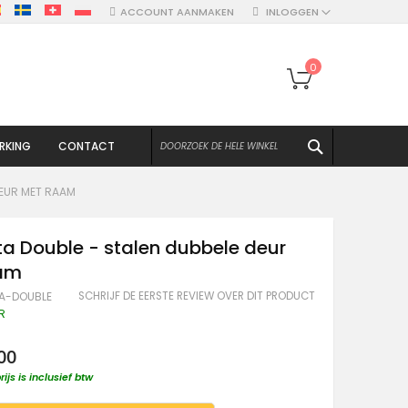
ACCOUNT AANMAKEN
INLOGGEN
Winkelwagen
0
ZOEKEN
RKING
CONTACT
DEUR MET RAAM
ta Double - stalen dubbele deur
am
SCHRIJF DE EERSTE REVIEW OVER DIT PRODUCT
A-DOUBLE
R
00
rijs is inclusief btw