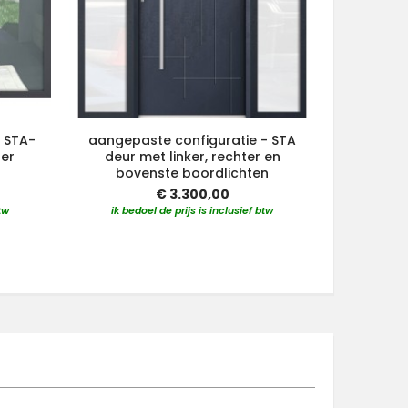
 STA-
aangepaste configuratie - STA
aangepa
ter
deur met linker, rechter en
deur m
bovenste boordlichten
stadsli
€ 3.300,00
tw
ik bedoel de prijs is inclusief btw
ik bedo