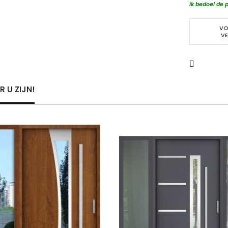
ik bedoel de p
VO
VE
 U ZIJN!