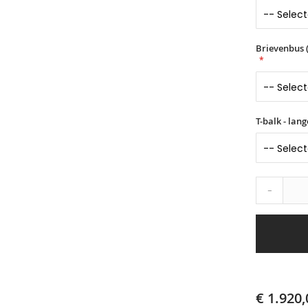
Brievenbus (
T-balk - lan
-
€ 1.920,