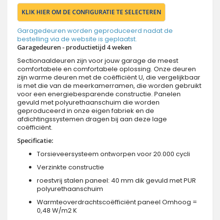
KLIK HIER OM DE CONFIGURATIE TE SELECTEREN
Garagedeuren worden geproduceerd nadat de
bestelling via de website is geplaatst.
Garagedeuren - productietijd 4 weken
Sectionaaldeuren zijn voor jouw garage de meest
comfortabele en comfortabele oplossing. Onze deuren
zijn warme deuren met de coëfficiënt U, die vergelijkbaar
is met die van de meerkamerramen, die worden gebruikt
voor een energiebesparende constructie. Panelen
gevuld met polyurethaanschuim die worden
geproduceerd in onze eigen fabriek en de
afdichtingssystemen dragen bij aan deze lage
coëfficiënt.
Specificatie:
Torsieveersysteem ontworpen voor 20.000 cycli
Verzinkte constructie
roestvrij stalen paneel: 40 mm dik gevuld met PUR
polyurethaanschuim
Warmteoverdrachtscoëfficiënt paneel Omhoog =
0,48 W/m2 K