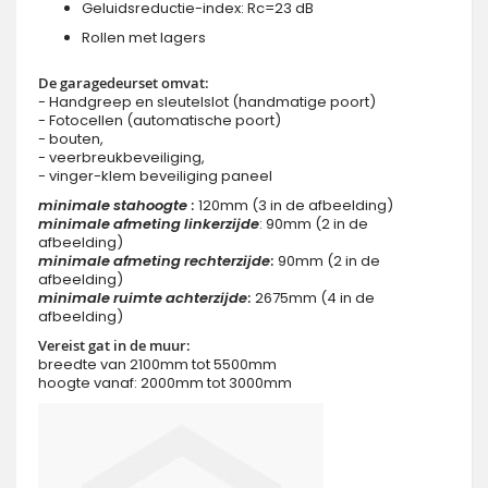
Geluidsreductie-index: Rc=23 dB
Rollen met lagers
De garagedeurset omvat:
- Handgreep en sleutelslot (handmatige poort)
- Fotocellen (automatische poort)
- bouten,
- veerbreukbeveiliging,
- vinger-klem beveiliging paneel
minimale stahoogte
:
120mm (3 in de afbeelding)
minimale
afmeting linkerzijde
: 90mm (2 in de
afbeelding)
minimale
afmeting rechterzijde
:
90mm (2 in de
afbeelding)
minimale
ruimte achterzijde
:
2675mm (4 in de
afbeelding)
Vereist gat in de muur:
breedte van 2100mm tot 5500mm
hoogte vanaf: 2000mm tot 3000mm