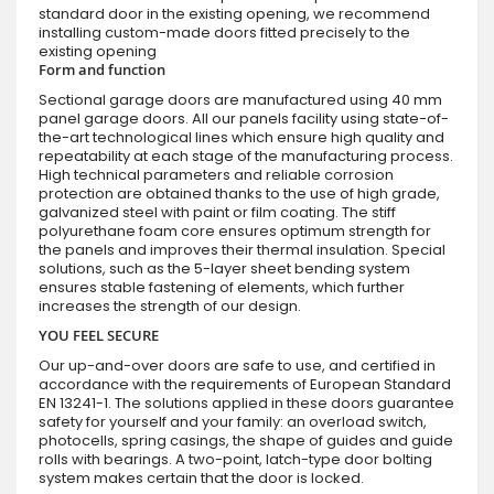
standard door in the existing opening, we recommend
installing custom-made doors fitted precisely to the
existing opening
Form and function
Sectional garage doors are manufactured using 40 mm
panel garage doors. All our panels facility using state-of-
the-art technological lines which ensure high quality and
repeatability at each stage of the manufacturing process.
High technical parameters and reliable corrosion
protection are obtained thanks to the use of high grade,
galvanized steel with paint or film coating. The stiff
polyurethane foam core ensures optimum strength for
the panels and improves their thermal insulation. Special
solutions, such as the 5-layer sheet bending system
ensures stable fastening of elements, which further
increases the strength of our design.
YOU FEEL SECURE
Our up-and-over doors are safe to use, and certified in
accordance with the requirements of European Standard
EN 13241-1. The solutions applied in these doors guarantee
safety for yourself and your family: an overload switch,
photocells, spring casings, the shape of guides and guide
rolls with bearings. A two-point, latch-type door bolting
system makes certain that the door is locked.