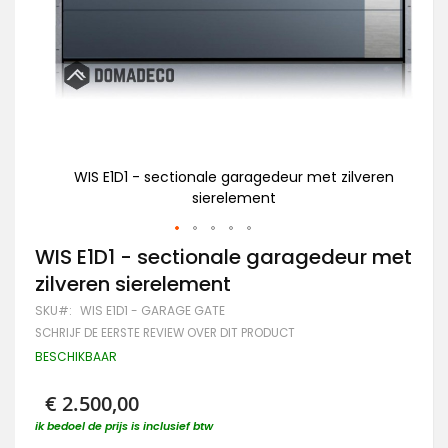
veren
WIS E1D1 - sectionale garagedeur met zilveren
W
sierelement
Ga
WIS E1D1 - sectionale garagedeur met
naar
zilveren sierelement
het
begin
SKU
WIS E1D1 - GARAGE GATE
van
SCHRIJF DE EERSTE REVIEW OVER DIT PRODUCT
de
afbeeldingen-
BESCHIKBAAR
gallerij
€ 2.500,00
ik bedoel de prijs is inclusief btw