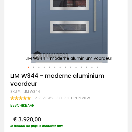
eur
LIM W344 - moderne aluminium voordeur
Z
Ga
LIM W344 - moderne aluminium
naar
voordeur
het
begin
SKU
LIM W344
van
WAARDERING:
2
REVIEWS
SCHRIJF EEN REVIEW
de
100
100
% OF
afbeeldingen-
BESCHIKBAAR
gallerij
€ 3.920,00
ik bedoel de prijs is inclusief btw