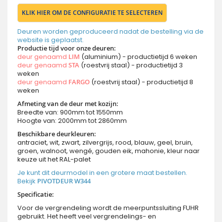
KLIK HIER OM DE CONFIGURATIE TE SELECTEREN
Deuren worden geproduceerd nadat de bestelling via de
website is geplaatst.
Productie tijd voor onze deuren:
deur genaamd
LIM
(aluminium) - productietijd 6 weken
deur genaamd
STA
(roestvrij staal) - productietijd 3
weken
deur genaamd
FARGO
(roestvrij staal) - productietijd 8
weken
Afmeting van de deur met kozijn:
Breedte van: 900mm tot 1550mm
Hoogte van: 2000mm tot 2860mm
Beschikbare deurkleuren:
antraciet, wit, zwart, zilvergrijs, rood, blauw, geel, bruin,
groen, walnoot, wengé, gouden eik, mahonie, kleur naar
keuze uit het RAL-palet
Je kunt dit deurmodel in een grotere maat bestellen.
Bekijk
PIVOTDEUR W344
Specificatie:
Voor de vergrendeling wordt de meerpuntssluiting FUHR
gebruikt. Het heeft veel vergrendelings- en