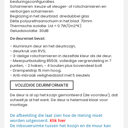
besturingsconfiguraties.
Scharnieren: keuze uit vleugel- of rolscharnieren en
verborgen scharnieren.
Beglazing in het deurblad: driedubbel glas
Dikte polyurethaanschuim in het blad: 70mm
Thermische isolatie: Ud = 0.7W/(m2*K)
Geluidsisolatie: 30dB
De deurenset bevat:
- Aluminium deur en het deurkozijn;
- deurkruk van RVS;
- 3-delige rolscharnieren in dezelfde kleur als de deur;
- Meerpuntssluiting 855GL: volledige vergrendeling in 7
punten, - 2 haken, - 4 bouten plus bovendeel bolt
- Drempelstrip 15 mm hoog;
- Anti-inbraak veiligheidsslot met 5 sleutels
VOLLEDIGE DEURINFORMATIE
De deur is al op het kozijn gemonteerd (de voordeur), dat
scheelt je al het werk. De deur is helemaal klaar voor
montage.
De afbeelding die laat zien hoe de meting moet
worden uitgevoerd.
Klik hier
De inbouwruimte tussen het kozijn en de muur kan