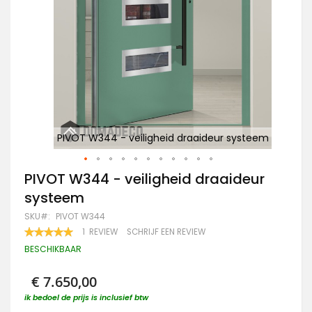
teem
PIVOT W344 - veiligheid draaideur systeem
Ga
PIVOT W344 - veiligheid draaideur
naar
systeem
het
begin
SKU
PIVOT W344
van
WAARDERING:
1
REVIEW
SCHRIJF EEN REVIEW
de
100
100
% OF
afbeeldingen-
BESCHIKBAAR
gallerij
€ 7.650,00
ik bedoel de prijs is inclusief btw