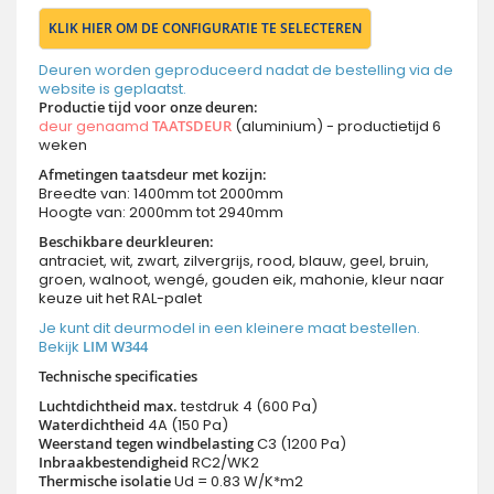
KLIK HIER OM DE CONFIGURATIE TE SELECTEREN
Deuren worden geproduceerd nadat de bestelling via de
website is geplaatst.
Productie tijd voor onze deuren
:
deur genaamd
TAATSDEUR
(aluminium) - productietijd 6
weken
Afmetingen taatsdeur met kozijn:
Breedte van: 1400mm tot 2000mm
Hoogte van: 2000mm tot 2940mm
Beschikbare deurkleuren:
antraciet, wit, zwart, zilvergrijs, rood, blauw, geel, bruin,
groen, walnoot, wengé, gouden eik, mahonie, kleur naar
keuze uit het RAL-palet
Je kunt dit deurmodel in een kleinere maat bestellen.
Bekijk
LIM W344
Technische specificaties
Luchtdichtheid max.
testdruk 4 (600 Pa)
Waterdichtheid
4A (150 Pa)
Weerstand tegen windbelasting
C3 (1200 Pa)
Inbraakbestendigheid
RC2/WK2
Thermische isolatie
Ud = 0.83 W/K*m2