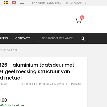
ACCOUNT AANMAKEN
INLOGGEN
Winkelwagen
0
ZOEKEN
RKING
CONTACT
EESD METAAL
M26 - aluminium taatsdeur met
t geel messing structuur van
sd metaal
SCHRIJF DE EERSTE REVIEW OVER DIT PRODUCT
T M26
R
0,00
rijs is inclusief btw