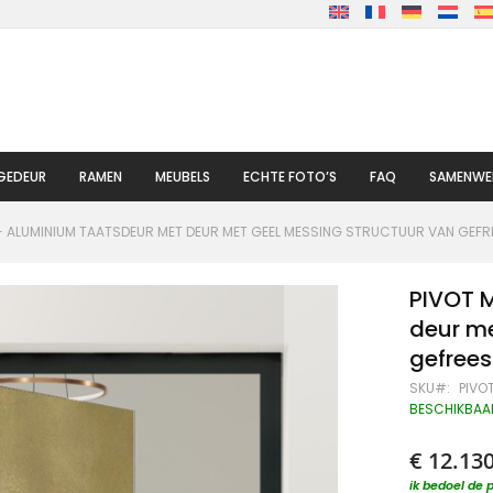
GEDEUR
RAMEN
MEUBELS
ECHTE FOTO’S
FAQ
SAMENWE
- ALUMINIUM TAATSDEUR MET DEUR MET GEEL MESSING STRUCTUUR VAN GEFR
PIVOT 
deur me
gefree
SKU
PIVO
BESCHIKBAA
€ 12.13
ik bedoel de p