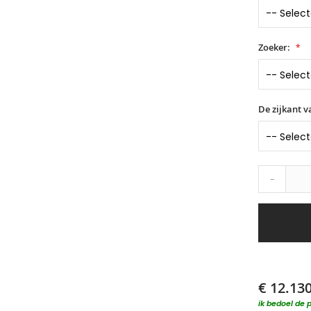
Zoeker:
De zijkant 
-
€ 12.13
ik bedoel de p