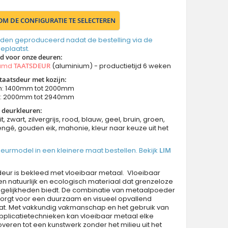
 OM DE CONFIGURATIE TE SELECTEREN
den geproduceerd nadat de bestelling via de
geplaatst.
jd voor onze deuren
:
aamd
TAATSDEUR
(aluminium) - productietijd 6 weken
taatsdeur met kozijn:
n: 1400mm tot 2000mm
n: 2000mm tot 2940mm
 deurkleuren:
it, zwart, zilvergrijs, rood, blauw, geel, bruin, groen,
ngé, gouden eik, mahonie, kleur naar keuze uit het
 deurmodel in een kleinere maat bestellen. Bekijk
LIM
eur is bekleed met vloeibaar metaal. Vloeibaar
en natuurlijk en ecologisch materiaal dat grenzeloze
elijkheden biedt. De combinatie van metaalpoeder
zorgt voor een duurzaam en visueel opvallend
aat. Met vakkundig vakmanschap en het gebruik van
plicatietechnieken kan vloeibaar metaal elke
veren tot een kunstwerk zonder het milieu uit het