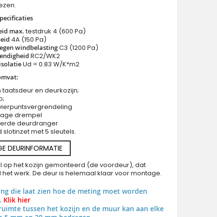
iezen.
pecificaties
eid max.
testdruk 4 (600 Pa)
eid
4A (150 Pa)
egen windbelasting
C3 (1200 Pa)
PIVOT M26 - aluminium taatsdeur met deur met geel messing s
endigheid
RC2/WK2
gefreesd metaal
solatie
Ud = 0.83 W/K*m2
omvat:
 taatsdeur en deurkozijn;
p;
vierpuntsvergrendeling
 lage drempel
eerde deurdranger
slotinzet met 5 sleutels.
GE DEURINFORMATIE
al op het kozijn gemonteerd (de voordeur), dat
al het werk. De deur is helemaal klaar voor montage.
ing die laat zien hoe de meting moet worden
.
Klik hier
uimte tussen het kozijn en de muur kan aan elke