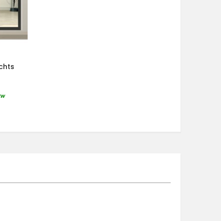
chts
tw