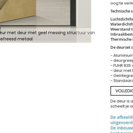
oog te verl
Technische s
Luchtdichth
Waterdichth
Weerstand t
eur met deur met geel messing structuur van
Inbraakbest
efreesd metaal
Thermische i
De deurset 
- Aluminium
- deurgree
- FUHR 835 
- deur met
- Geïntegr
- Standaard 
VOLLEDI
De deur is 
scheelt je 
De afbeeld
uitgevoerd
De inbouwr