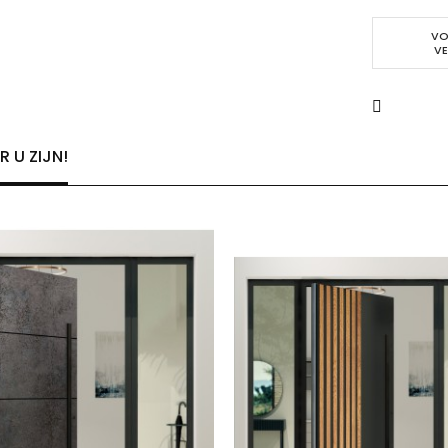
VO
VE
 U ZIJN!