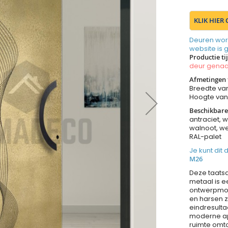
KLIK HIER
Deuren wor
website is 
Productie ti
deur gen
Afmetingen 
Breedte va
Hoogte va
Beschikbare
antraciet, w
walnoot, we
RAL-palet
Je kunt dit
M26
Deze taatsd
metaal is e
ontwerpmog
en harsen 
eindresult
moderne ap
ruimte omto