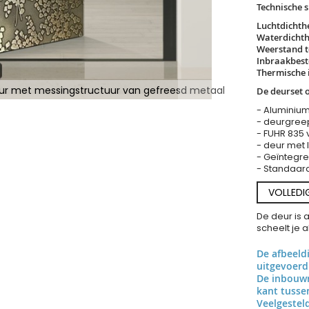
Technische s
Luchtdichth
Waterdichth
Weerstand t
Inbraakbest
Thermische i
ur met messingstructuur van gefreesd metaal
De deurset 
- Aluminium
- deurgree
- FUHR 835 
- deur met
- Geïntegr
- Standaard 
VOLLEDI
De deur is 
scheelt je 
De afbeeld
uitgevoerd
De inbouwr
kant tuss
Veelgestel