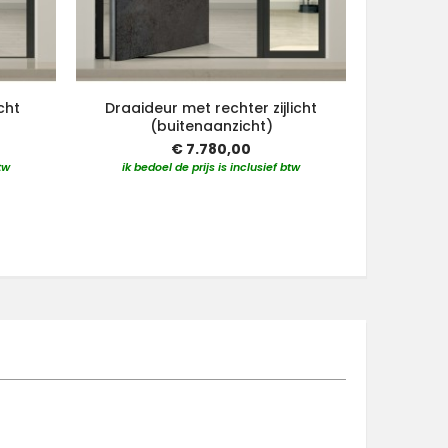
cht
Draaideur met rechter zijlicht
Draaide
(buitenaanzicht)
€ 7.780,00
tw
ik bedoel de prijs is inclusief btw
ik bedo