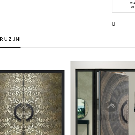
VO
VE
 U ZIJN!