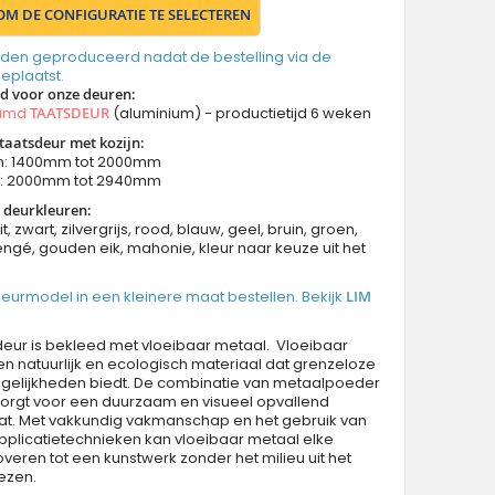
 OM DE CONFIGURATIE TE SELECTEREN
den geproduceerd nadat de bestelling via de
geplaatst.
jd voor onze deuren
:
aamd
TAATSDEUR
(aluminium) - productietijd 6 weken
taatsdeur met kozijn:
n: 1400mm tot 2000mm
n: 2000mm tot 2940mm
 deurkleuren:
it, zwart, zilvergrijs, rood, blauw, geel, bruin, groen,
ngé, gouden eik, mahonie, kleur naar keuze uit het
 deurmodel in een kleinere maat bestellen. Bekijk
LIM
eur is bekleed met vloeibaar metaal. Vloeibaar
en natuurlijk en ecologisch materiaal dat grenzeloze
elijkheden biedt. De combinatie van metaalpoeder
zorgt voor een duurzaam en visueel opvallend
aat. Met vakkundig vakmanschap en het gebruik van
plicatietechnieken kan vloeibaar metaal elke
veren tot een kunstwerk zonder het milieu uit het
iezen.