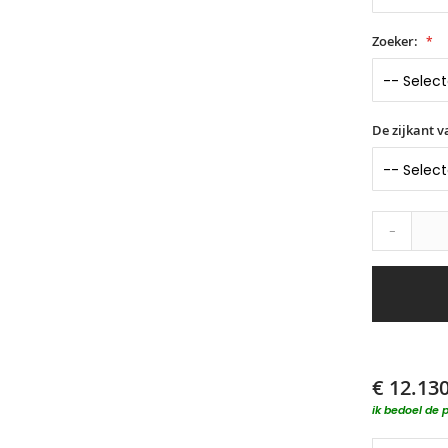
Zoeker:
De zijkant 
-
€ 12.13
ik bedoel de p