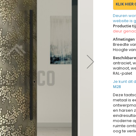
KLIK HIER
Deuren wor
website is 
Productie ti
deur gen
Afmetingen 
Breedte va
Hoogte va
Beschikbare
antraciet, w
walnoot, we
RAL-palet
Je kunt dit
M28
Deze taatsd
metaal is e
ontwerpmog
en harsen 
eindresult
moderne ap
ruimte omto
oog te verl