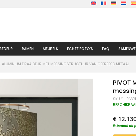
GEDEUR
RAMEN
MEUBELS
ECHTE FOTO’S
FAQ
SAMENWE
 - ALUMINIUM DRAAIDEUR MET MESSINGSTRUCTUUR VAN GEFREESD METAAL
PIVOT 
messin
SKU
PIVO
BESCHIKBAA
€ 12.13
ik bedoel de p