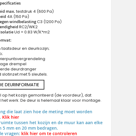
pecificaties
eid max.
testdruk 4 (600 Pa)
eid
4A (150 Pa)
egen windbelasting
C3 (1200 Pa)
endigheid
RC2/WK2
solatie
Ud = 0.83 W/K*m2
PIVOT M28 - aluminium draaideur met messingstructuur van ge
omvat:
 taatsdeur en deurkozijn;
p;
vierpuntsvergrendeling
 lage drempel
eerde deurdranger
slotinzet met 5 sleutels.
GE DEURINFORMATIE
al op het kozijn gemonteerd (de voordeur), dat
al het werk. De deur is helemaal klaar voor montage.
ing die laat zien hoe de meting moet worden
.
Klik hier
uimte tussen het kozijn en de muur kan aan elke
en 5 mm en 20 mm bedragen.
de vragen:
klik hier om te controleren