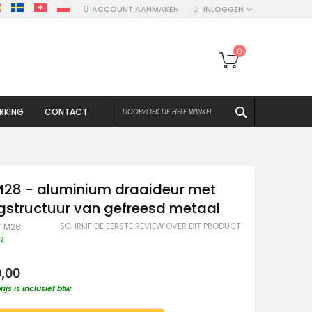
ACCOUNT AANMAKEN
INLOGGEN
Winkelwagen
0
ZOEKEN
RKING
CONTACT
M28 - aluminium draaideur met
gstructuur van gefreesd metaal
SCHRIJF DE EERSTE REVIEW OVER DIT PRODUCT
T M28
R
0,00
rijs is inclusief btw