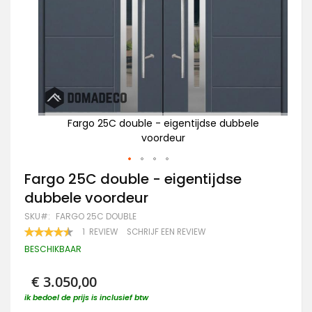
le
Fargo 25C double - eigentijdse dubbele
voordeur
Ga
Fargo 25C double - eigentijdse
naar
dubbele voordeur
het
begin
SKU
FARGO 25C DOUBLE
van
WAARDERING:
1
REVIEW
SCHRIJF EEN REVIEW
de
90
100
% OF
afbeeldingen-
BESCHIKBAAR
gallerij
€ 3.050,00
ik bedoel de prijs is inclusief btw