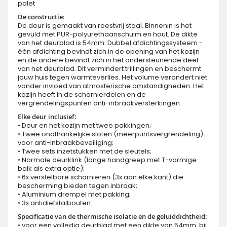
palet
De constructie:
De deur is gemaakt van roestvrij staal. Binnenin is het
gevuld met PUR-polyurethaanschuim en hout. De dikte
van het deurblad is 54mm. Dubbel afdichtingssysteem -
één afdichting bevindt zich in de opening van het kozijn
en de andere bevindt zich in het ondersteunende deel
van het deurblad. Dit vermindert trillingen en beschermt
jouw huis tegen warmteverlies. Het volume verandert niet
vonder invloed van atmosferische omstandigheden. Het
kozijn heeft in de scharnierdelen en de
vergrendelingspunten anti-inbraakversterkingen.
Elke deur inclusief:
• Deur en het kozijn met twee pakkingen;
• Twee onafhankelijke sloten (meerpuntsvergrendeling)
voor anti-inbraakbeveiliging;
• Twee sets inzetstukken met de sleutels;
• Normale deurklink (lange handgreep met T-vormige
balk als extra optie);
• 6x verstelbare scharnieren (3x aan elke kant) die
bescherming bieden tegen inbraak;
• Aluminium drempel met pakking;
• 3x antidiefstalbouten.
Specificatie van de thermische isolatie en de geluiddichtheid:
• voor een volledig deurblad met een dikte van 54mm, bij