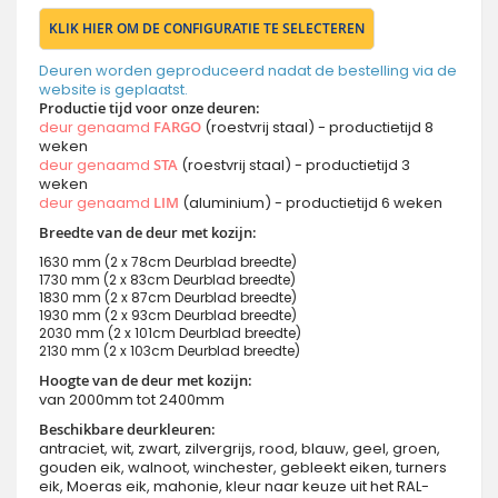
KLIK HIER OM DE CONFIGURATIE TE SELECTEREN
Deuren worden geproduceerd nadat de bestelling via de
website is geplaatst.
Productie tijd voor onze deuren:
deur genaamd
FARGO
(roestvrij staal) - productietijd 8
weken
deur genaamd
STA
(roestvrij staal) - productietijd 3
weken
deur genaamd
LIM
(aluminium) - productietijd 6 weken
Breedte van de deur met kozijn:
1630 mm (2 x 78cm Deurblad breedte)
1730 mm (2 x 83cm Deurblad breedte)
1830 mm (2 x 87cm Deurblad breedte)
1930 mm (2 x 93cm Deurblad breedte)
2030 mm (2 x 101cm Deurblad breedte)
2130 mm (2 x 103cm Deurblad breedte)
Hoogte van de deur met kozijn:
van 2000mm tot 2400mm
Beschikbare deurkleuren:
antraciet, wit, zwart, zilvergrijs, rood, blauw, geel, groen,
gouden eik, walnoot, winchester, gebleekt eiken, turners
eik, Moeras eik, mahonie, kleur naar keuze uit het RAL-