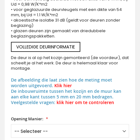
Ud = 0,98 W/K*m2
• voor geglazuurde deurvleugels met een dikte van 54
mm, bij Ud = 1.1 W/K*m2
• akoestische isolatie 31 dB (geldt voor deuren zonder
beglazing)
• glazen deuren zijn gemaakt van driedubbele
beglazingspakketten.
VOLLEDIGE DEURINFORMATIE
De deur is al op het kozijn gemonteerd (de voordeur), dat
scheelt je al het werk. De deur is helemaal klaar voor
montage.
De afbeelding die laat zien hoe de meting moet
worden uitgevoerd.
Klik hier
De inbouwruimte tussen het kozijn en de muur kan
aan elke kant tussen 5 mm en 20 mm bedragen.
Veelgestelde vragen:
klik hier om te controleren
Opening Manier: