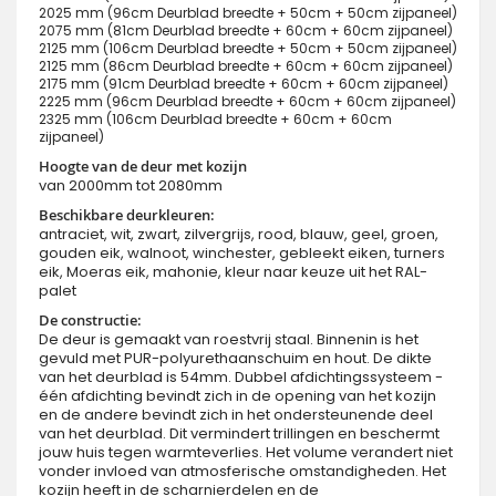
2025 mm (96cm Deurblad breedte + 50cm + 50cm zijpaneel)
2075 mm (81cm Deurblad breedte + 60cm + 60cm zijpaneel)
2125 mm (106cm Deurblad breedte + 50cm + 50cm zijpaneel)
2125 mm (86cm Deurblad breedte + 60cm + 60cm zijpaneel)
2175 mm (91cm Deurblad breedte + 60cm + 60cm zijpaneel)
2225 mm (96cm Deurblad breedte + 60cm + 60cm zijpaneel)
2325 mm (106cm Deurblad breedte + 60cm + 60cm
zijpaneel)
Hoogte van de deur met kozijn
van 2000mm tot 2080mm
Beschikbare deurkleuren:
antraciet, wit, zwart, zilvergrijs, rood, blauw, geel, groen,
gouden eik, walnoot, winchester, gebleekt eiken, turners
eik, Moeras eik, mahonie, kleur naar keuze uit het RAL-
palet
De constructie:
De deur is gemaakt van roestvrij staal. Binnenin is het
gevuld met PUR-polyurethaanschuim en hout. De dikte
van het deurblad is 54mm. Dubbel afdichtingssysteem -
één afdichting bevindt zich in de opening van het kozijn
en de andere bevindt zich in het ondersteunende deel
van het deurblad. Dit vermindert trillingen en beschermt
jouw huis tegen warmteverlies. Het volume verandert niet
vonder invloed van atmosferische omstandigheden. Het
kozijn heeft in de scharnierdelen en de