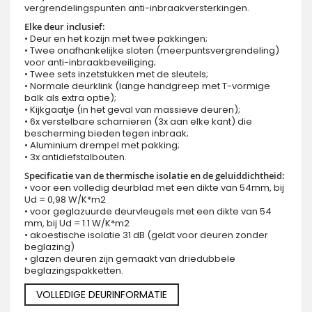
vergrendelingspunten anti-inbraakversterkingen.
Elke deur inclusief:
• Deur en het kozijn met twee pakkingen;
• Twee onafhankelijke sloten (meerpuntsvergrendeling)
voor anti-inbraakbeveiliging;
• Twee sets inzetstukken met de sleutels;
• Normale deurklink (lange handgreep met T-vormige
balk als extra optie);
• Kijkgaatje (in het geval van massieve deuren);
• 6x verstelbare scharnieren (3x aan elke kant) die
bescherming bieden tegen inbraak;
• Aluminium drempel met pakking;
• 3x antidiefstalbouten.
Specificatie van de thermische isolatie en de geluiddichtheid:
• voor een volledig deurblad met een dikte van 54mm, bij
Ud = 0,98 W/K*m2
• voor geglazuurde deurvleugels met een dikte van 54
mm, bij Ud = 1.1 W/K*m2
• akoestische isolatie 31 dB (geldt voor deuren zonder
beglazing)
• glazen deuren zijn gemaakt van driedubbele
beglazingspakketten.
VOLLEDIGE DEURINFORMATIE