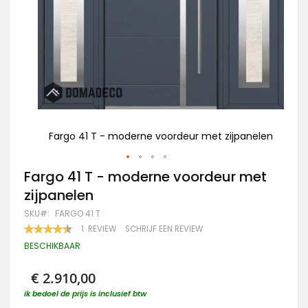
nelen
Fargo 41 T - moderne voordeur met zijpanelen
Fa
Ga
Fargo 41 T - moderne voordeur met
naar
zijpanelen
het
begin
SKU
FARGO 41 T
van
WAARDERING:
1
REVIEW
SCHRIJF EEN REVIEW
de
90
100
% OF
afbeeldingen-
BESCHIKBAAR
gallerij
€ 2.910,00
ik bedoel de prijs is inclusief btw